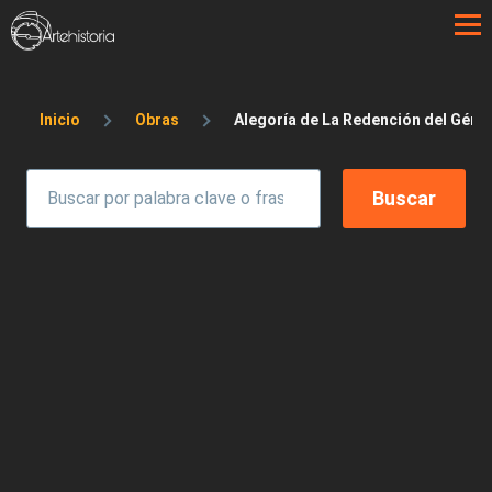
Pasar al contenido principal
Sobrescribir enlaces de ayuda a la 
Inicio
Obras
Alegoría de La Redención del Gén