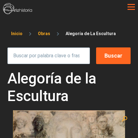
Pasar al contenido principal
Sobrescribir enlaces de ayuda a la 
Inicio
Obras
Alegoría de La Escultura
Alegoría de la
Escultura