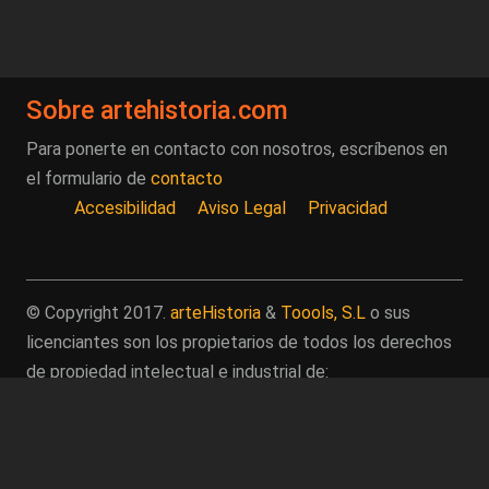
Sobre artehistoria.com
Para ponerte en contacto con nosotros, escríbenos en
el formulario de
contacto
Accesibilidad
Aviso Legal
Privacidad
© Copyright 2017.
arteHistoria
&
Toools, S.L
o sus
licenciantes son los propietarios de todos los derechos
de propiedad intelectual e industrial de:
(a) este sitio web publicado bajo el dominio
artehistoria.com
(b) todo el material publicado en artehistoria.com
(incluyendo, sin limitación, textos, imágenes, fotografías,
dibujos, música, marcas o logotipos, estructura y diseño