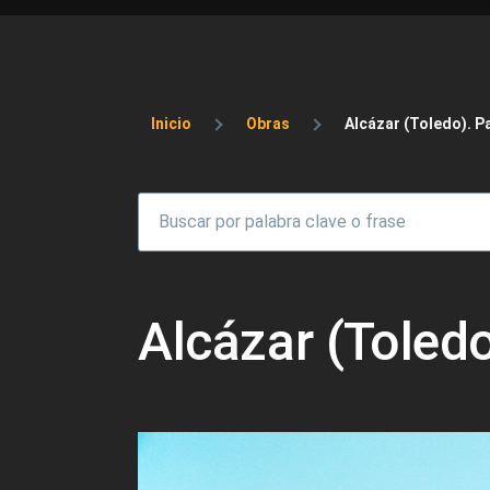
Sobrescribir enlaces 
Inicio
Obras
Alcázar (Toledo). P
Alcázar (Toledo