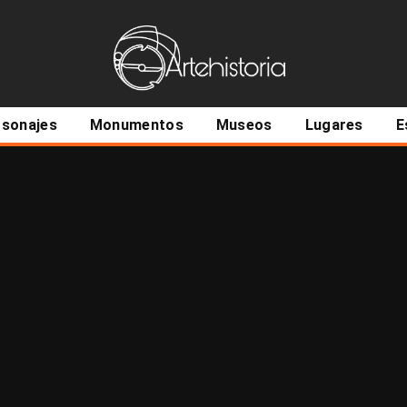
ncipal
rsonajes
Monumentos
Museos
Lugares
E