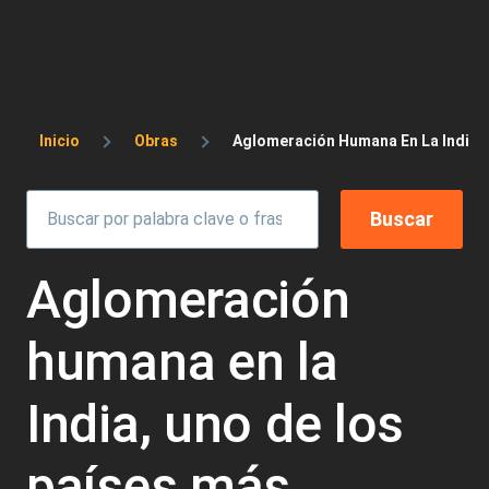
Sobrescribir enlaces de ayuda a la 
Inicio
Obras
Aglomeración Humana En La India,
Aglomeración
humana en la
India, uno de los
países más