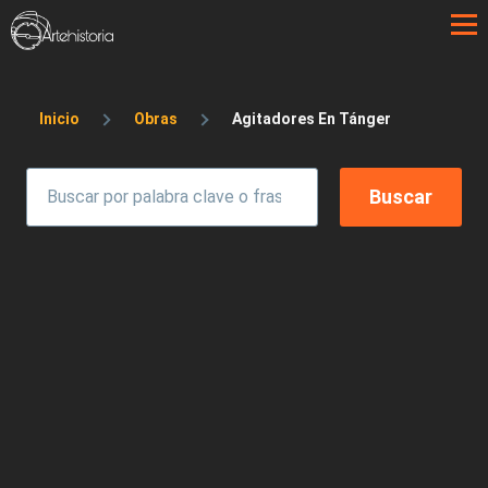
Pasar al contenido principal
Sobrescribir enlaces de ayuda a la 
Inicio
Obras
Agitadores En Tánger