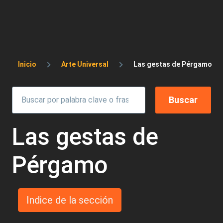
Sobrescribir enlaces de ayuda a la 
Inicio
Arte Universal
Las gestas de Pérgamo
Las gestas de
Pérgamo
Indice de la sección