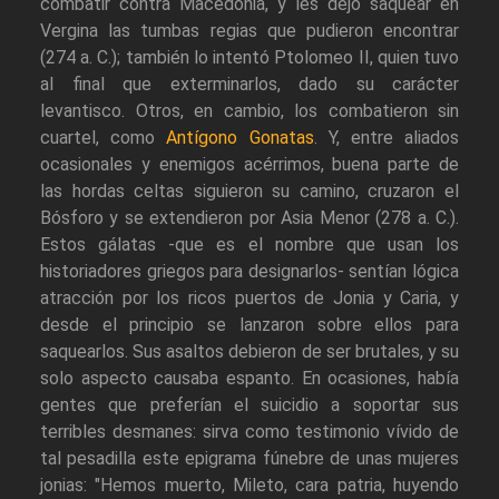
combatir contra Macedonia, y les dejó saquear en
Vergina las tumbas regias que pudieron encontrar
(274 a. C.); también lo intentó Ptolomeo II, quien tuvo
al final que exterminarlos, dado su carácter
levantisco. Otros, en cambio, los combatieron sin
cuartel, como
Antígono Gonatas
. Y, entre aliados
ocasionales y enemigos acérrimos, buena parte de
las hordas celtas siguieron su camino, cruzaron el
Bósforo y se extendieron por Asia Menor (278 a. C.).
Estos gálatas -que es el nombre que usan los
historiadores griegos para designarlos- sentían lógica
atracción por los ricos puertos de Jonia y Caria, y
desde el principio se lanzaron sobre ellos para
saquearlos. Sus asaltos debieron de ser brutales, y su
solo aspecto causaba espanto. En ocasiones, había
gentes que preferían el suicidio a soportar sus
terribles desmanes: sirva como testimonio vívido de
tal pesadilla este epigrama fúnebre de unas mujeres
jonias: "Hemos muerto, Mileto, cara patria, huyendo