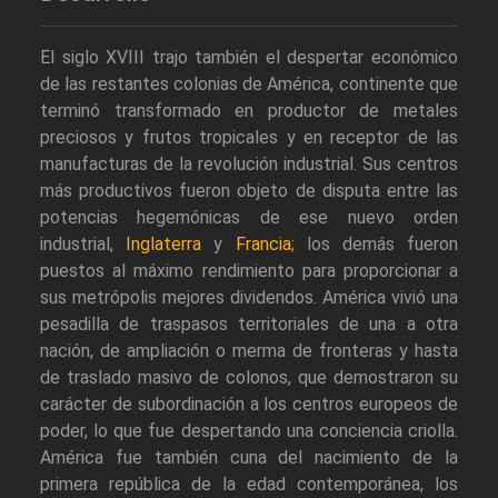
El siglo XVIII trajo también el despertar económico
de las restantes colonias de América, continente que
terminó transformado en productor de metales
preciosos y frutos tropicales y en receptor de las
manufacturas de la revolución industrial. Sus centros
más productivos fueron objeto de disputa entre las
potencias hegemónicas de ese nuevo orden
industrial,
Inglaterra
y
Francia
; los demás fueron
puestos al máximo rendimiento para proporcionar a
sus metrópolis mejores dividendos. América vivió una
pesadilla de traspasos territoriales de una a otra
nación, de ampliación o merma de fronteras y hasta
de traslado masivo de colonos, que demostraron su
carácter de subordinación a los centros europeos de
poder, lo que fue despertando una conciencia criolla.
América fue también cuna del nacimiento de la
primera república de la edad contemporánea, los