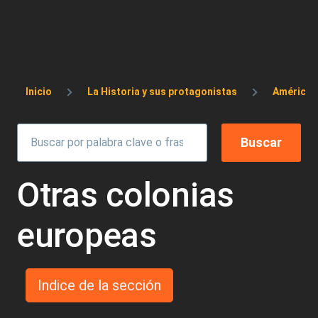
Sobrescribir enlaces de ayuda a la 
Inicio
La Historia y sus protagonistas
América 
Otras colonias
europeas
Indice de la sección