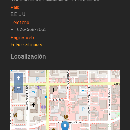
Pais
E.E. U.U.
Teléfono
+1 626-568-3665
Página web
Enlace al museo
Localización
+
–