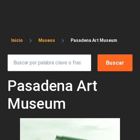
Sobrescribir enlaces de ayuda a la 
Inicio
Museos
Pasadena Art Museum
Pasadena Art
Museum