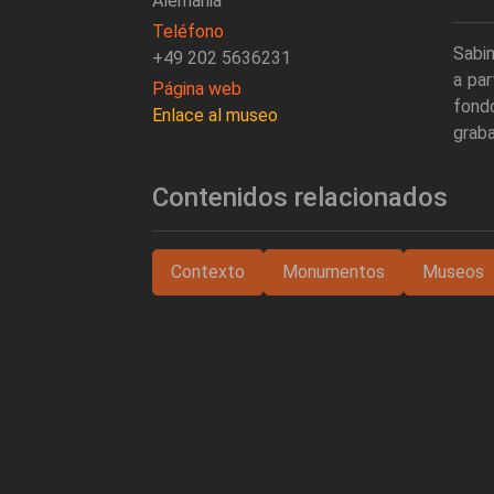
Alemania
Teléfono
Sabin
+49 202 5636231
a pa
Página web
fondo
Enlace al museo
grab
Contenidos relacionados
Contexto
Monumentos
Museos