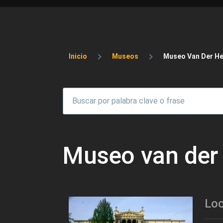
Sobrescribir enlaces 
Inicio
Museos
Museo Van Der He
Museo van der
Loc