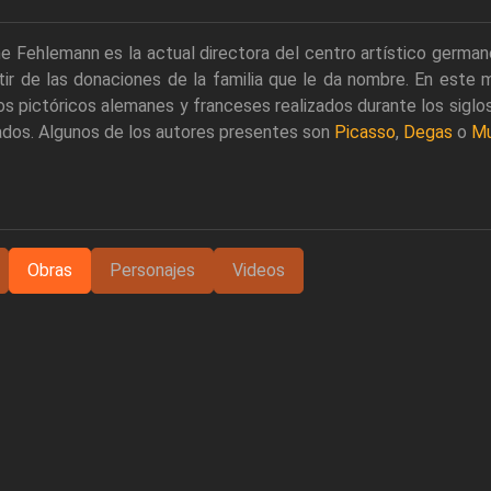
e Fehlemann es la actual directora del centro artístico german
rtir de las donaciones de la familia que le da nombre. En est
s pictóricos alemanes y franceses realizados durante los siglo
ados. Algunos de los autores presentes son
Picasso
,
Degas
o
M
Obras
Personajes
Videos