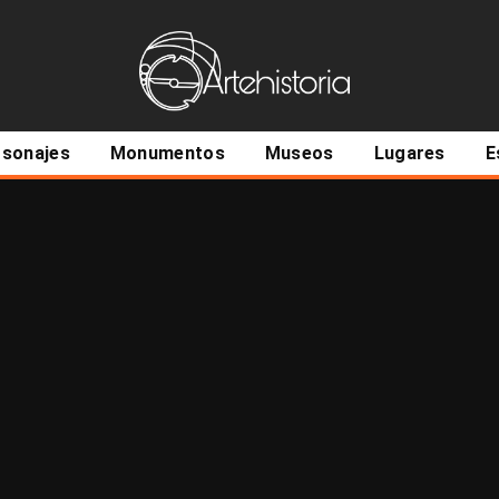
ncipal
rsonajes
Monumentos
Museos
Lugares
E