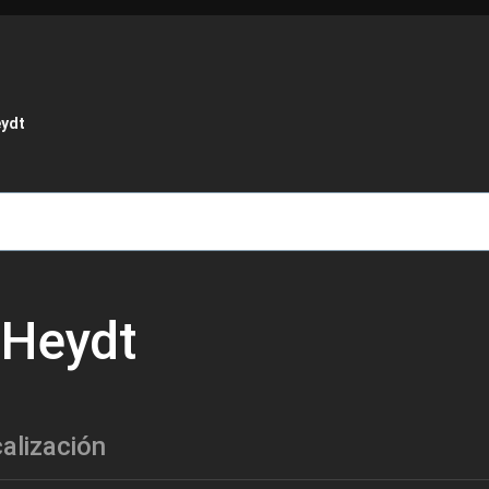
de ayuda a la navegación
ydt
 Heydt
alización