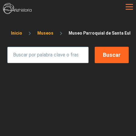
Pasar al contenido principal
Sobrescribir enlaces de ayuda a la 
Inicio
Museos
Museo Parroquial de Santa Eulal