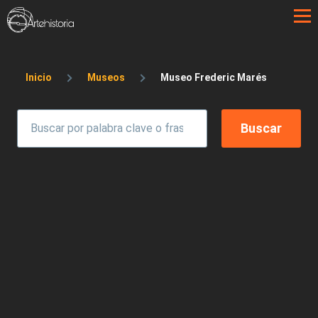
Pasar al contenido principal
Sobrescribir enlaces de ayuda a la 
Inicio
Museos
Museo Frederic Marés