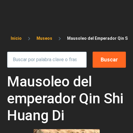
Sobrescribir enlaces de ayuda a la 
Inicio
Museos
Mausoleo del Emperador Qin Shi 
Mausoleo del
emperador Qin Shi
Huang Di