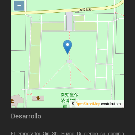
–
©
OpenStreetMap
contributors.
Desarrollo
El emperador Qin Shi Huang Di ejerció su dominio