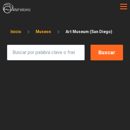
Pasar al contenido principal
Sobrescribir enlaces de ayuda a la 
Inicio
Museos
Art Museum (San Diego)