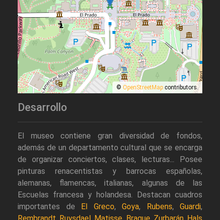
©
OpenStreetMap
contributors.
Desarrollo
El museo contiene gran diversidad de fondos,
además de un departamento cultural que se encarga
de organizar conciertos, clases, lecturas... Posee
pinturas renacentistas y barrocas españolas,
alemanas, flamencas, italianas, algunas de las
Escuelas francesa y holandesa. Destacan cuadros
importantes de
El Greco
,
Goya
,
Rubens
,
Guardi
,
Rembrandt
,
Ruysdael
,
Matisse
,
Braque
,
Zurbarán
,
Hals