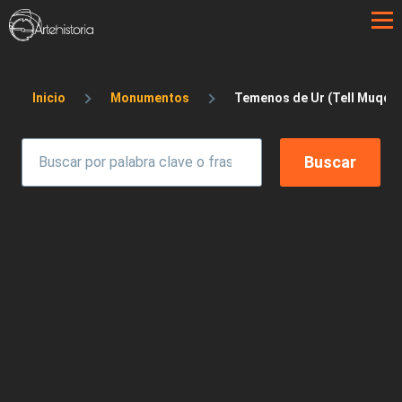
Pasar al contenido principal
Sobrescribir enlaces de ayuda a la 
Inicio
Monumentos
Temenos de Ur (Tell Muqqaya