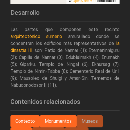
©
OpenStreetMap
contributors.
Desarrollo
Las partes que componen este recinto
arquitectónico sumerio
amurallado donde se
concentran los edificios más representativos de
la
dinastía III
son: Patio de Nannar (1); Etemeninniguru
(2); Capilla de Nannar (3); Edublalmakh (4); Enumakh
(5); Giparku, Templo de Ningal (6); Ekhursag (7);
Templo de Nimin-Tabba (8); Cementerio Real de Ur I
(9); Mausoleo de Shulgi y Amar-Sin; Tememos de
Nabuconodosor II (11).
Contenidos relacionados
Contexto
Monumentos
Museos