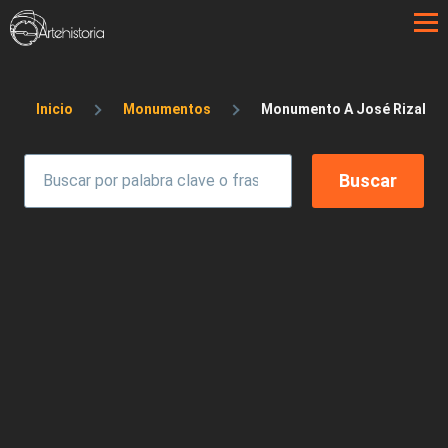
Pasar al contenido principal
Sobrescribir enlaces de ayuda a la 
Inicio
Monumentos
Monumento A José Rizal En