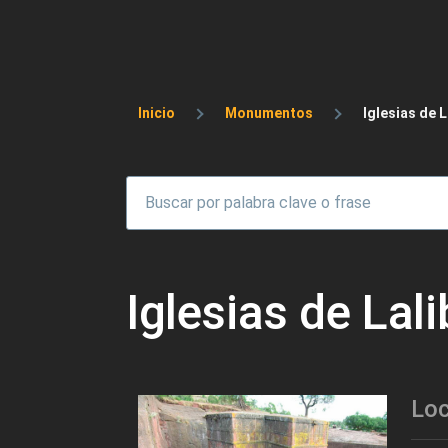
Sobrescribir enlaces 
Inicio
Monumentos
Iglesias de L
Iglesias de Lali
Loc