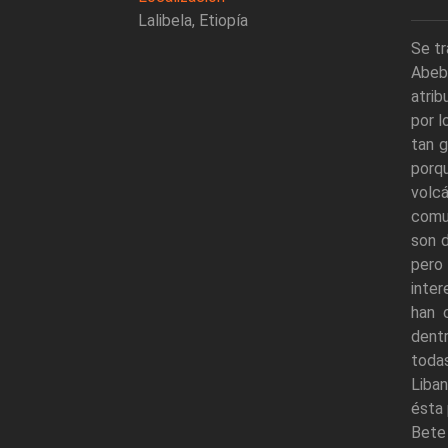
Lalibela, Etiopía
Se tr
Abeba
atrib
por 
tan g
porqu
volc
comu
son d
pero
inter
han c
dent
todas
Liban
ésta
Bete 