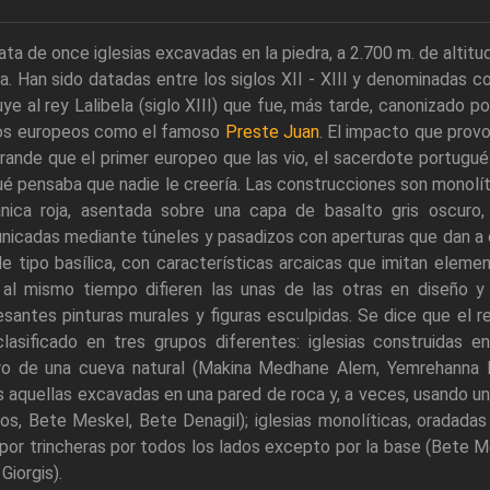
ata de once iglesias excavadas en la piedra, a 2.700 m. de altitu
. Han sido datadas entre los siglos XII - XIII y denominadas c
uye al rey Lalibela (siglo XIII) que fue, más tarde, canonizado p
los europeos como el famoso
Preste Juan
. El impacto que provo
rande que el primer europeo que las vio, el sacerdote portugués
é pensaba que nadie le creería. Las construcciones son monolíti
ánica roja, asentada sobre una capa de basalto gris oscuro
nicadas mediante túneles y pasadizos con aperturas que dan a
e tipo basílica, con características arcaicas que imitan eleme
 al mismo tiempo difieren las unas de las otras en diseño y
esantes pinturas murales y figuras esculpidas. Se dice que el r
lasificado en tres grupos diferentes: iglesias construidas e
ro de una cueva natural (Makina Medhane Alem, Yemrehanna Kri
 aquellas excavadas en una pared de roca y, a veces, usando u
os, Bete Meskel, Bete Denagil); iglesias monolíticas, oradadas
 por trincheras por todos los lados excepto por la base (Bete
Giorgis).