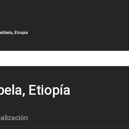
de ayuda a la navegación
alibela, Etiopía
bela, Etiopía
alización