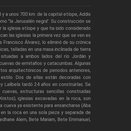
d y a unos 700 km. de la capital etíope, Addis
omo "la Jerusalén negra". Su construcción se
or la iglesia etíope y que ha sido considerado
can las iglesias la primera vez que se ven es
 Francisco Álvarez, lo eliminó de su crónica
cas, talladas en una masa inclinada de tierra
, situadas a ambos lados del río Jordán y
 cuevas de ermitaños y catacumbas. Algunas
ntos arquitectónicos de periodos anteriores,
 estilo. Dos de ellas están decoradas con
ey Lalibela tardó 24 años en construirlas. Se
n cuevas, estructuras sencillas construidas
stos); iglesias excavadas en la roca, son
na cueva ya existente para ensancharse (Aba
 en la roca en una sola pieza y separada de
 Medhane Alem, Bete Mariam, Bete Emmanuel,