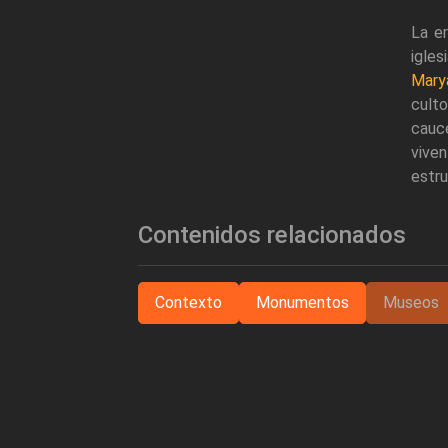
La er
igles
Mar
culto
cauce
vive
estru
Contenidos relacionados
Contexto
Monumentos
Museos