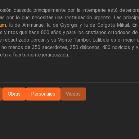
osión causada principalmente por la intemperie está deteriora
ias por lo que necesitan una restauración urgente. Las princ
yam
, la de Ammanue, la de Giyorgis y la de Golgota-Mikail. En
s y ritos que hace 800 años y para los cristianos ortodoxos de
 rebautizado Jordán y su Monte Tambor. Lalibela es el mejor ej
n no menos de 350 sacerdotes, 250 diáconos, 400 novicios y va
ctura fuertemente jerarquizada.
Obras
Personajes
Videos