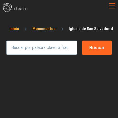
Pasar al contenido principal
Sobrescribir enlaces de ayuda a la 
Inicio
Monumentos
Iglesia de San Salvador de V