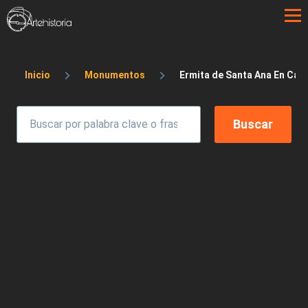
Pasar al contenido principal
Sobrescribir enlaces de ayuda a la 
Inicio
Monumentos
Ermita de Santa Ana En Car