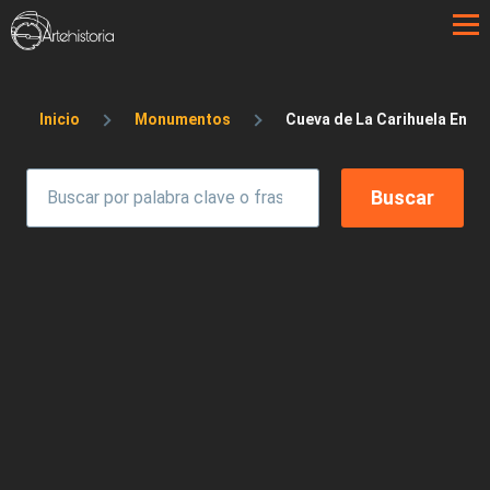
Pasar al contenido principal
Sobrescribir enlaces de ayuda a la 
Inicio
Monumentos
Cueva de La Carihuela En Pí