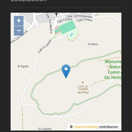
+
–
©
OpenStreetMap
contributors.