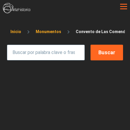
Pasar al contenido principal
Sobrescribir enlaces de ayuda a la 
Inicio
Monumentos
Convento de Las Comendador