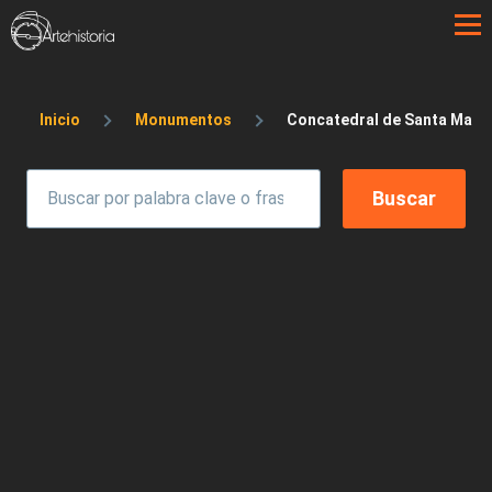
Pasar al contenido principal
Sobrescribir enlaces de ayuda a la 
Inicio
Monumentos
Concatedral de Santa María