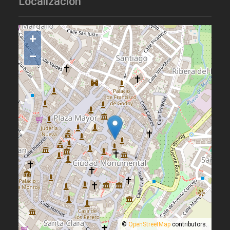
Localización
+
–
©
OpenStreetMap
contributors.