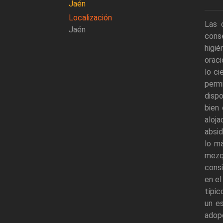
Jaén
Localización
Las 
Jaén
cons
higié
oraci
lo ci
permi
dispo
bien
aloj
absid
lo m
mezqu
consi
en el
típic
un es
adopc