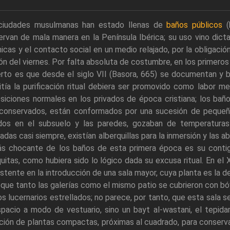
ciudades musulmanas han estado llenas de
baños públicos
(
ervan de mala manera en la Península Ibérica; su uso vino dic
nicas y el contacto social en un medio relajado, por la obligació
ón del viernes. Por falta absoluta de costumbre, en los primeros
erto es que desde el siglo VII (Basora, 665) se documentan y b
tía la purificación ritual debiera ser promovido como labor me
siciones normales en los privados de época cristiana; los bañ
 conservados, están conformados por una sucesión de pequeñ
ados en el subsuelo y las paredes, gozaban de temperaturas
adas casi siempre, existían alberquillas para la inmersión y la
ás chocante de los baños de esta primera época es su contig
itas, como hubiera sido lo lógico dada su excusa ritual. En el 
stente en la introducción de una sala mayor, cuya planta es la d
 que tanto las galerías como el mismo patio se cubrieron con b
os lucernarios estrellados; no parece, por tanto, que esta sala s
pacio a modo de vestuario, sino un bayt al-wastani, el tepidar
ión de plantas compactas, próximas al cuadrado, para conservar