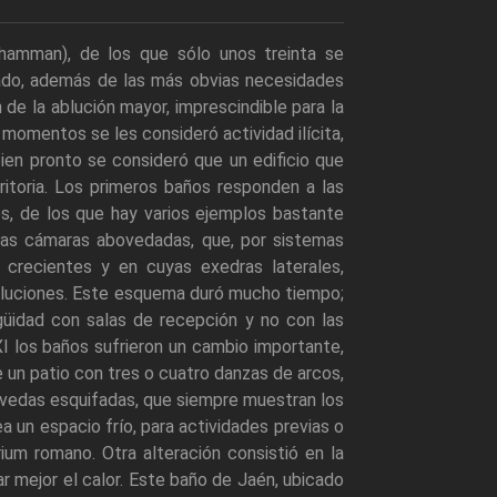
hamman), de los que sólo unos treinta se
tado, además de las más obvias necesidades
n de la ablución mayor, imprescindible para la
 momentos se les consideró actividad ilícita,
ien pronto se consideró que un edificio que
ritoria. Los primeros baños responden a las
os, de los que hay varios ejemplos bastante
as cámaras abovedadas, que, por sistemas
 crecientes y en cuyas exedras laterales,
s abluciones. Este esquema duró mucho tiempo;
üidad con salas de recepción y no con las
XI los baños sufrieron un cambio importante,
e un patio con tres o cuatro danzas de arcos,
óvedas esquifadas, que siempre muestran los
ea un espacio frío, para actividades previas o
ium romano. Otra alteración consistió en la
 mejor el calor. Este baño de Jaén, ubicado