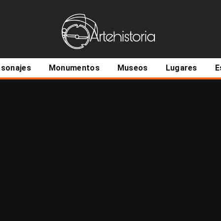
ncipal
rsonajes
Monumentos
Museos
Lugares
E