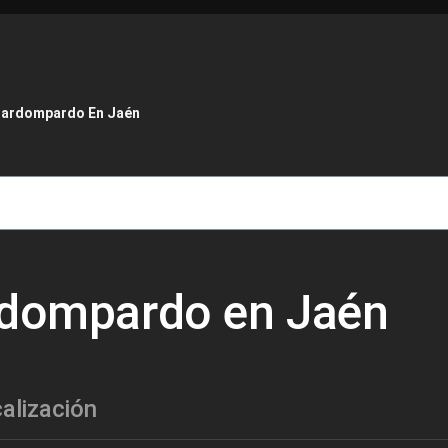
de ayuda a la navegación
llardompardo En Jaén
rdompardo en Jaén
alización