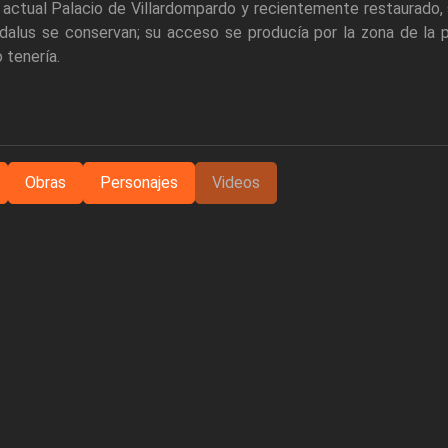
 actual Palacio de Villardompardo y recientemente restaurado,
dalus se conservan; su acceso se producía por la zona de la pa
 tenería.
Obras
Personajes
Videos