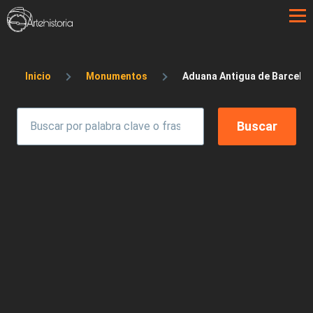
Pasar al contenido principal
Sobrescribir enlaces de ayuda a la 
Inicio
Monumentos
Aduana Antigua de Barcelo