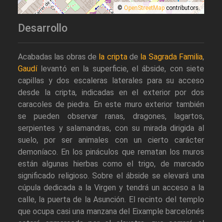
©
OpenStreetMap
contributors.
Desarrollo
Acabadas las obras de
la cripta
de
la Sagrada Familia
,
Gaudí
levantó en la superficie, el ábside, con siete
capillas y dos escaleras laterales para su acceso
desde la cripta, indicadas en el exterior por dos
caracoles de piedra. En este muro exterior también
se pueden observar ranas, dragones, lagartos,
serpientes y salamandras, con su mirada dirigida al
suelo, por ser animales con un cierto carácter
demoníaco. En los pináculos que rematan los muros
están algunas hierbas como el trigo, de marcado
significado religioso. Sobre el ábside se elevará una
cúpula dedicada a la Virgen y tendrá un acceso a la
calle, la puerta de la Asunción. El recinto del templo
que ocupa casi una manzana del Eixample barcelonés