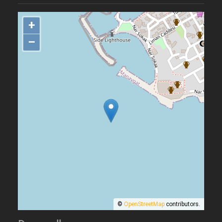
+
–
©
OpenStreetMap
contributors.