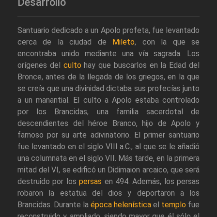
Desarrollo
Santuario dedicado a un Apolo profeta, fue levantado
cerca de la ciudad de
Mileto
, con la que se
encontraba unido mediante una vía sagrada. Los
orígenes del
culto
hay que buscarlos en la Edad del
Bronce, antes de la llegada de los griegos, en la que
se creía que una divinidad dictaba sus profecías junto
a un manantial. El culto a Apolo estaba controlado
por los Brancidas, una familia sacerdotal de
descendientes del héroe Branco, hijo de Apolo y
famoso por su arte adivinatorio. El primer santuario
fue levantado en el siglo VIII a.C., al que se le añadió
una columnata en el siglo VII. Más tarde, en la primera
mitad del VI, se edificó un Didimaion arcaico, que será
destruido por los
persas
en 494. Además, los persas
robaron la estatua del dios y deportaron a los
Brancidas. Durante la
época helenística
el
templo
fue
reconstruido y ampliado, siendo mayor que él sólo el