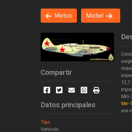
Metox
Michel
Des
Consi
surg
reque
Compartir
expe
12,7 
impor
MiG-3
Me-
Datos principales
una m
Tipo
Vehículo