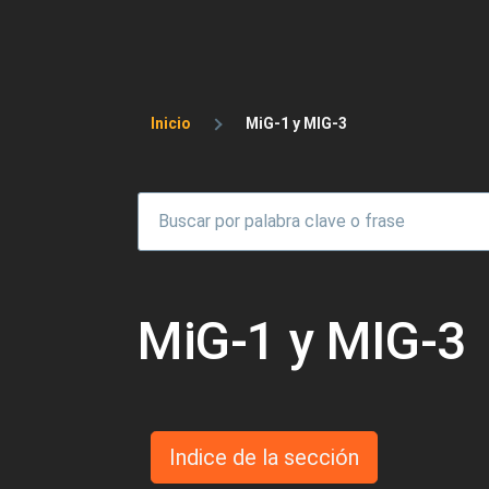
Sobrescribir enlaces 
Inicio
MiG-1 y MIG-3
MiG-1 y MIG-3
Indice de la sección