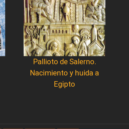
Pallioto de Salerno.
Nacimiento y huida a
Egipto