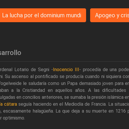
La lucha por el dominium mundi
Apogeo y cris
arrollo
rdenal Lotario de Segni -
Inocencio III
- procedía de una pode
i. Su ascenso al pontificado se producía cuando ni siquiera co
Vogelweide le saludaría como un Papa demasiado joven para e
aban a la Cristiandad en aquellos años. A las dificultades 
lgadas en concilios anteriores, se sumaba la presión islámica e
ía cátara
seguía haciendo en el Mediodía de Francia. La situaci
o, escasamente halagüeña. La que deja a su muerte en 1216 pe
r optimismo.