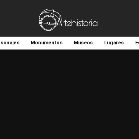
ncipal
rsonajes
Monumentos
Museos
Lugares
E