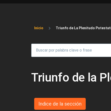
Sobrescribir enlaces 
Inicio
Triunfo de La Plenitudo Potestat
Triunfo de la P
Indice de la sección