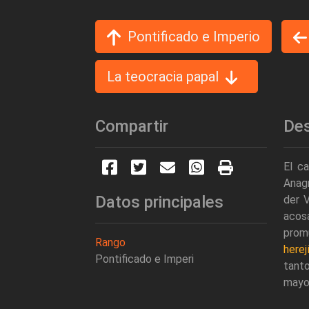
Pontificado e Imperio
La teocracia papal
Compartir
Des
El ca
Anagn
Datos principales
der 
acos
promu
Rango
herej
Pontificado e Imperi
tant
mayo