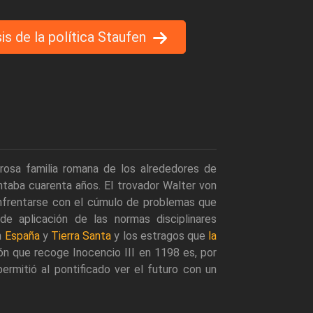
is de la política Staufen
rosa familia romana de los alrededores de
ntaba cuarenta años. El trovador Walter von
nfrentarse con el cúmulo de problemas que
de aplicación de las normas disciplinares
n
España
y
Tierra Santa
y los estragos que
la
ón que recoge Inocencio III en 1198 es, por
rmitió al pontificado ver el futuro con un