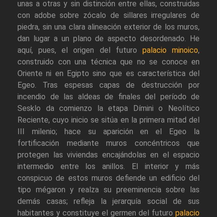
unas a otras y sin distinción entre ellas, construidas
con adobe sobre zócalo de sillares irregulares de
piedra, sin una clara alineación exterior de los muros,
dan lugar a un plano de aspecto desordenado. He
aquí, pues, el origen del futuro
palacio minoico
,
construido con una técnica que no se conoce en
Oriente ni en Egipto sino que es característica del
Egeo. Tras espesas capas de destrucción por
incendio de las aldeas de finales del período de
Sesklo da comienzo la etapa Dímini o Neolítico
Reciente, cuyo inicio se sitúa en la primera mitad del
III milenio; hace su aparición en el Egeo la
fortificación mediante muros concéntricos que
protegen las viviendas encajándolas en el espacio
intermedio entre los anillos. El interior y más
conspicuo de estos muros defiende un edificio del
tipo mégaron y realza su preeminencia sobre las
demás casas; refleja la jerarquía social de sus
habitantes y constituye el germen del futuro
palacio