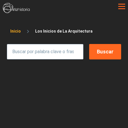
Pasar al contenido principal
Sobrescribir enlaces de ayuda a la 
Inicio
Los Inicios de La Arquitectura