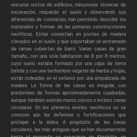
rescatar restos de edificios, minuciosas técnicas de
excavación, raspando el suelo y observando sus
diferencias de coloración, han permitido describir los
materiales y formas de las primeras construcciones
neolíticas. Estas consistían en postes de madera
clavados en el suelo y que soportaban un entramado
de ramas cubiertas de barro. Varias casas de gran
tamaño, con una sola habitación de 8 por 8 metros,
cuyo suelo estaba formado por una capa de tierra
batida y con una techumbre vegetal de hierba y hojas,
están rodeadas en el exterior por una empalizada de
madera. La forma de las casas es irregular, con
predominio de formas aproximadamente cuadradas,
aunque también existen muros curvos o incluso casas
circulares. En los primeros niveles neolíticos no se
conocen aún las defensas o fortificaciones que
protejan a la aldea. A propósito de las casas
circulares, las más antiguas que se han documentado
hasta el presente se excavaron en Khirokitía, en