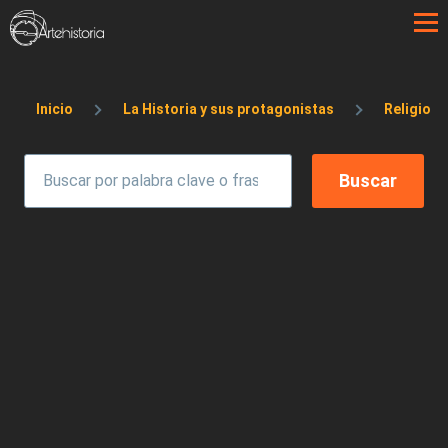
Pasar al contenido principal
Sobrescribir enlaces de ayuda a la 
Inicio
La Historia y sus protagonistas
Religiosi