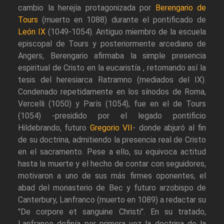
cambio la herejía protagonizada por
Berengario de
Tours
(muerto en 1088) durante el pontificado de
León IX
(1049-1054). Antiguo miembro de la escuela
episcopal de Tours y posteriormente arcediano de
Angers, Berengario afirmaba la simple presencia
espiritual de Cristo en la eucaristía , retomando así la
tesis del heresiarca Ratramno (mediados del IX).
Condenado repetidamente en los sínodos de Roma,
Vercelli (1050) y París (1054), fue en el de Tours
(1054) -presidido por el legado pontificio
Hildebrando, futuro
Gregorio VII
- donde abjuró al fin
de su doctrina, admitiendo la presencia real de Cristo
en el sacramento. Pese a ello, su equivoca actitud
hasta la muerte y el hecho de contar con seguidores,
motivaron a uno de sus más firmes oponentes, el
abad del monasterio de Bec y futuro arzobispo de
Canterbury, Lanfranco (muerto en 1089) a redactar su
"De corpore et sanguine Christi". En su tratado,
Lanfranco definía por primera vez la doctrina de la