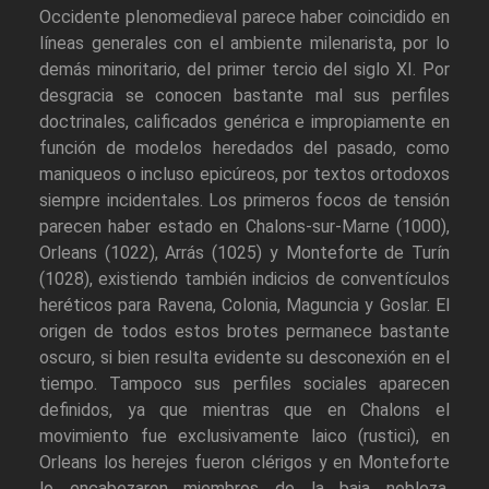
Occidente plenomedieval parece haber coincidido en
líneas generales con el ambiente milenarista, por lo
demás minoritario, del primer tercio del siglo XI. Por
desgracia se conocen bastante mal sus perfiles
doctrinales, calificados genérica e impropiamente en
función de modelos heredados del pasado, como
maniqueos o incluso epicúreos, por textos ortodoxos
siempre incidentales. Los primeros focos de tensión
parecen haber estado en Chalons-sur-Marne (1000),
Orleans (1022), Arrás (1025) y Monteforte de Turín
(1028), existiendo también indicios de conventículos
heréticos para Ravena, Colonia, Maguncia y Goslar. El
origen de todos estos brotes permanece bastante
oscuro, si bien resulta evidente su desconexión en el
tiempo. Tampoco sus perfiles sociales aparecen
definidos, ya que mientras que en Chalons el
movimiento fue exclusivamente laico (rustici), en
Orleans los herejes fueron clérigos y en Monteforte
lo encabezaron miembros de la baja nobleza.