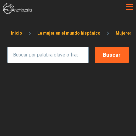
Pasar al contenido principal
Sobrescribir enlaces de ayuda a la 
Inicio
La mujer en el mundo hispánico
Mujeres en