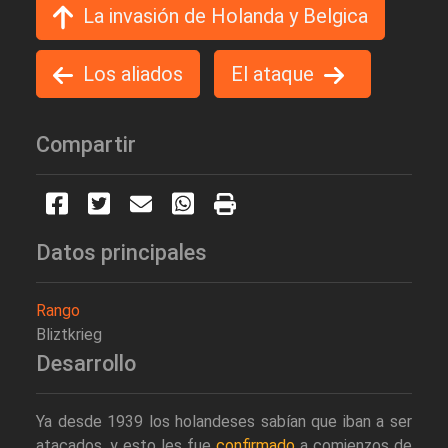
La invasión de Holanda y Belgica
Los aliados
El ataque
Compartir
Datos principales
Rango
Bliztkrieg
Desarrollo
Ya desde 1939 los holandeses sabían que iban a ser
atacados, y esto les fue
confirmado
a comienzos de