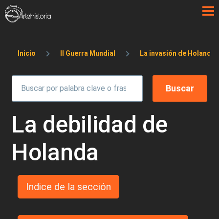
Pasar al contenido principal
Sobrescribir enlaces de ayuda a la 
Inicio
II Guerra Mundial
La invasión de Holanda 
La debilidad de
Holanda
Indice de la sección