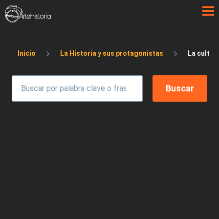
Pasar al contenido principal
Sobrescribir enlaces de ayuda a la 
Inicio
La Historia y sus protagonistas
La cultura