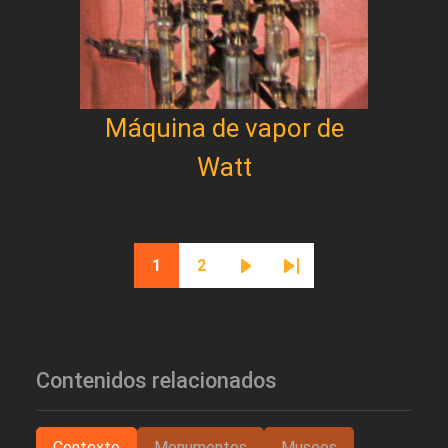
Máquina de vapor de
Watt
Paginación
1
2
Página actual
Página
Siguiente página
Última página
Contenidos relacionados
Contexto
Monumentos
Museos