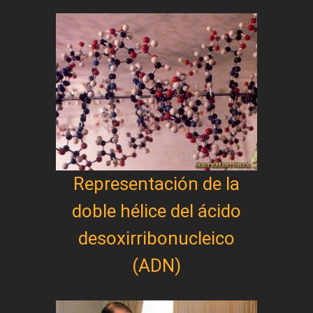
Representación de la
doble hélice del ácido
desoxirribonucleico
(ADN)