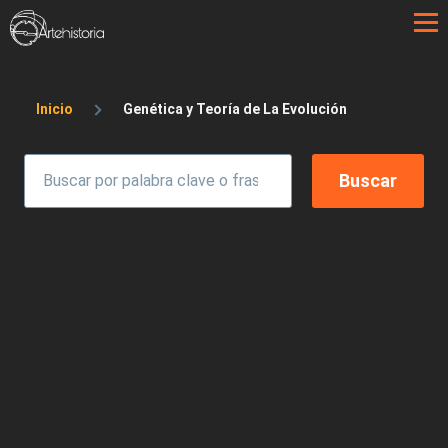
Pasar al contenido principal
Sobrescribir enlaces de ayuda a la 
Inicio
Genética y Teoría de La Evolución