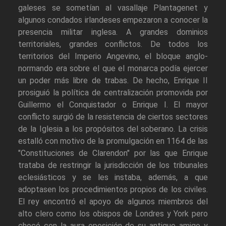
galeses se sometían al vasallaje Plantagenet y
algunos condados irlandeses empezaron a conocer la
presencia militar inglesa. A grandes dominios
territoriales, grandes conflictos. De todos los
territorios del Imperio Angevino, el bloque anglo-
normando era sobre el que el monarca podía ejercer
un poder más libre de trabas. De hecho, Enrique II
prosiguió la política de centralización promovida por
Guillermo el Conquistador o Enrique I. El mayor
conflicto surgió de la resistencia de ciertos sectores
de la Iglesia a los propósitos del soberano. La crisis
estalló con motivo de la promulgación en 1164 de las
"Constituciones de Clarendon" por las que Enrique
trataba de restringir la jurisdicción de los tribunales
eclesiásticos y se les instaba, además, a que
adoptasen los procedimientos propios de los civiles.
El rey encontró el apoyo de algunos miembros del
alto clero como los obispos de Londres y York pero
chocó con la aura oposición de su antiguo amigo y