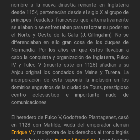
nombre a la nueva dinastía reinante en Inglaterra
desde 1154, pertenecían desde el siglo X al grupo de
príncipes feudales franceses que alternativamente
se aliaban o se enfrentaban para reforzar su poder en
el Norte y Oeste de la Galia (J. Gillingahm). No se
diferenciaban en ello gran cosa de los duques de
Normandía. Por los años en que éstos llevaban a
cabo la conquista y organización de Inglaterra, Fulco
IV y Fulco V (muerto este en 1128) añadían a su
Anjou original los condados de Maine y Turena. La
incorporación de ésta suponía la inclusión en los
dominios angevinos de la ciudad de Tours, prestigioso
centro eclesiástico e importante nudo de
comunicaciones.
El heredero de Fulco V, Godofredo Plantagenet, casó
en 1128 con Matilde, viuda del emperador alemán
Enrique V
y receptora de los derechos al trono inglés
por vía de su padre
Enrique I Beauclerc
. Los intereses