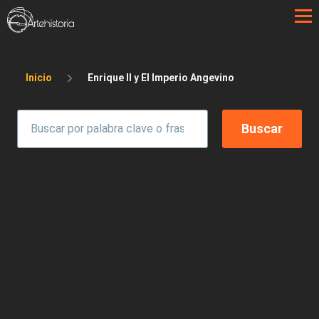
Pasar al contenido principal
Sobrescribir enlaces de ayuda a la 
Inicio
Enrique II y El Imperio Angevino