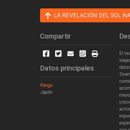
LA REVELACIÓN DEL SOL N
Compartir
Des
El te
vieja
Datos principales
danz
Zeam
cons
Rango
acom
Japón
mayor
crec
acto
impor
espir
con s