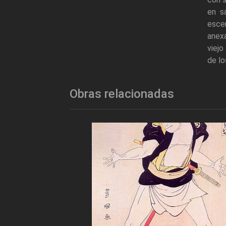
en sa
escen
anexa
viejo
de lo
Obras relacionadas