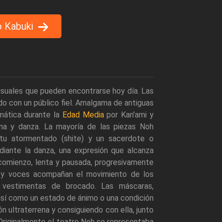
o Kabuki
visuales que pueden encontrarse hoy día. Las
do con un público fiel. Amalgama de antiguas
mática durante la
Edad Media
por Kan'ami y
a y danza. La mayoría de las piezas Noh
itu atormentado (shite) y un sacerdote o
iante la danza, una expresión que alcanza
 comienzo, lenta y pausada, progresivamente
es y voces acompañan el movimiento de los
s vestimentas de brocado. Las máscaras,
así como un estado de ánimo o una condición
n ultraterrena y consiguiendo con ella, junto
Originalmente el teatro Noh se representaba