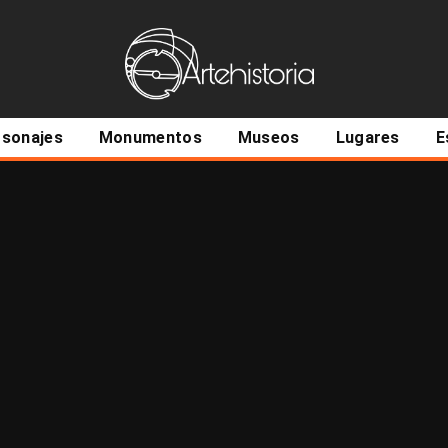
ncipal
rsonajes
Monumentos
Museos
Lugares
E