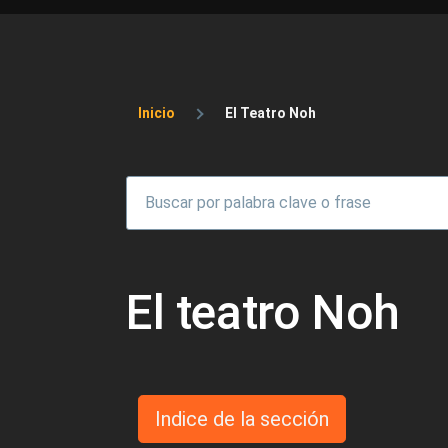
Sobrescribir enlaces 
Inicio
El Teatro Noh
El teatro Noh
Indice de la sección