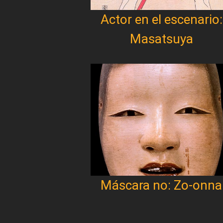
Actor en el escenario:
Masatsuya
Máscara no: Zo-onna