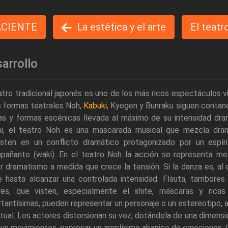
ACIENTE
La estética y el arte
El teatr
arrollo
atro tradicional japonés es uno de los más ricos espectáculos 
s formas teatrales Noh,
Kabuki
, Kyogen y Bunraku siguen contan
as y formas escénicas llevada al máximo de su intensidad dra
i, el teatro Noh es una mascarada musical que mezcla dram
isten en un conflicto dramático protagonizado por un espír
pañante (waki). En el teatro Noh la acción se representa med
 dramatismo a medida que crece la tensión. Si la danza es, al
e hasta alcanzar una controlada intensidad. Flauta, tambor
res, que visten, especialmente el shite, máscaras y rica
tantísimas, pueden representar un personaje o un estereotipo, 
itual. Los actores distorsionan su voz, dotándola de una dimensió
us movimientos, expresar un amplísimo abanico de emociones. 