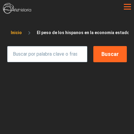
Pasar al contenido principal
Sobrescribir enlaces de ayuda a la 
Inicio
El peso de los hispanos en la economía estadou