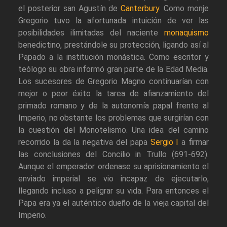
el posterior san Agustín de
Canterbury
. Como monje
Gregorio tuvo la afortunada intuición de ver las
posibilidades ilimitadas del naciente
monaquismo
benedictino, prestándole su protección, ligando así al
Papado a la institución monástica. Como escritor y
teólogo su obra informó gran parte de la Edad Media.
Los sucesores de Gregorio Magno continuarían con
mejor o peor éxito la tarea de afianzamiento del
primado romano y de la autonomía papal frente al
Imperio, no obstante los problemas que surgirían con
la cuestión del Monotelismo. Una idea del camino
recorrido la da la negativa del papa
Sergio I
a firmar
las conclusiones del Concilio in Trullo (691-692).
Aunque el emperador ordenase su aprisionamiento el
enviado imperial se vio incapaz de ejecutarlo,
llegando incluso a peligrar su vida. Para entonces el
Papa era ya el auténtico dueño de la vieja capital del
Imperio.