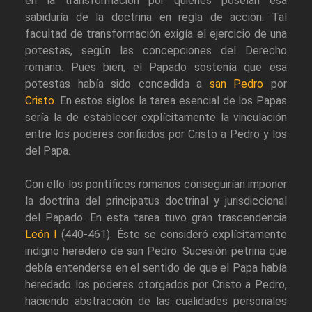
en la transformación por quienes poseían esa
sabiduría de la doctrina en regla de acción. Tal
facultad de transformación exigía el ejercicio de una
potestas, según las concepciones del Derecho
romano. Pues bien, el Papado sostenía que esa
potestas había sido concedida a
san Pedro
por
Cristo
. En estos siglos la tarea esencial de los Papas
sería la de establecer explícitamente la vinculación
entre los poderes confiados por Cristo a Pedro y los
del Papa.
Con ello los pontífices romanos conseguirían imponer
la doctrina del principatus doctrinal y jurisdiccional
del Papado. En esta tarea tuvo gran trascendencia
León I
(440-461). Éste se consideró explícitamente
indigno heredero de san Pedro. Sucesión petrina que
debía entenderse en el sentido de que el Papa había
heredado los poderes otorgados por Cristo a Pedro,
haciendo abstracción de las cualidades personales