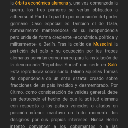
la
órbita económica alemana
y, una vez comenzada la
guerra, los tres primeros se verían obligados a
adherirse al Pacto Tripartito por imposición del poder
germano. Caso especial es también el de Italia,
nominalmente mantenedora de su independencia
pero unida de forma creciente -económica, política y
militarmente- a Berlín. Tras la caída de
Mussolini
, la
partición del país y su ocupación por las tropas
alemanas servirían como marco para la instalación de
la denominada "República Social" con sede en
Saló
.
Esta reproducirá sobre suelo italiano aquellas formas
de dependencia de un ente estatal creado sobre
fracciones de un país invadido y desmembrado. Por
último, como consideración de validez general, debe
ser destacado el hecho de que la actitud alemana
con respecto a los países vencidos o aliados en
posición inferior mantuvo en todo momento los
designios por sus propios intereses. Nunca Berlín
intentó convencer a los gobernantes o a las