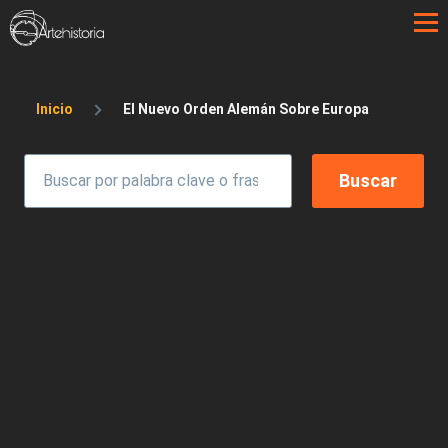
Pasar al contenido principal
Sobrescribir enlaces de ayuda a la 
Inicio
El Nuevo Orden Alemán Sobre Europa