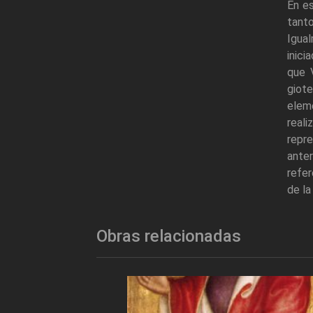
En e
tanto
Igua
inici
que 
giote
elem
reali
repr
anter
refer
de la
Obras relacionadas