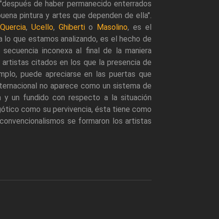
ar "después de haber permanecido enterrados
buena pintura y artes que dependen de ella".
Quercia
,
Ucello
,
Ghiberti
o
Masolino
, es el
ara lo que estamos analizando, es el hecho de
 secuencia inconexa al final de la maniera
 artistas citados en los que la presencia de
mplo, puede apreciarse en las puertas que
 internacional no aparece como un sistema de
 y un fundido con respecto a la situación
l gótico como su pervivencia, ésta tiene como
 convencionalismos se formaron los artistas