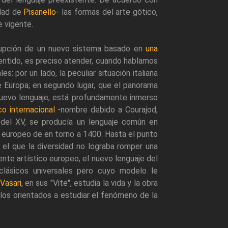
idad de
Pisanello
- las formas del arte gótico,
 vigente.
rrupción de un nuevo sistema basado en
una
 sentido, es preciso atender, cuando hablamos
: por un lado, la peculiar situación italiana
e Europa; en segundo lugar, que el panorama
 nuevo lenguaje, está profundamente inmerso
co internacional
-nombre debido a Courajod,
s del XV, se producía un lenguaje común en
 europeo de en torno a 1400. Hasta el punto
 el que la diversidad no lograba romper una
ente artístico europeo, el nuevo lenguaje del
clásicos universales pero cuyo modelo le
Vasari
, en sus "Vite", estudia la vida y la obra
tilos orientados a estudiar el fenómeno de la