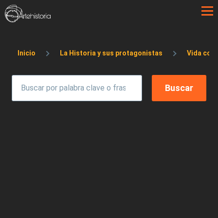
Pasar al contenido principal
Sobrescribir enlaces de ayuda a la 
Inicio
La Historia y sus protagonistas
Vida coti