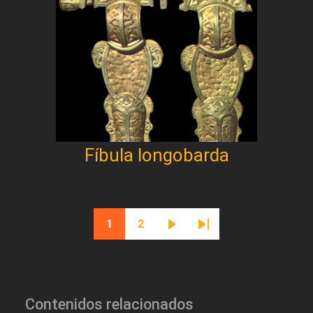
Fíbula longobarda
Paginación
1
2
Página actual
Página
Siguiente página
Última página
Contenidos relacionados