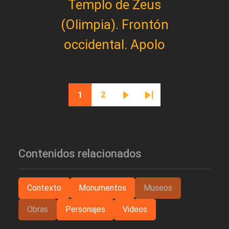
Templo de Zeus
(Olimpia). Frontón
occidental. Apolo
Paginación
1
2
Página actual
Página
Siguiente página
Última página
Contenidos relacionados
Contexto
Monumentos
Museos
Obras
Personajes
Videos