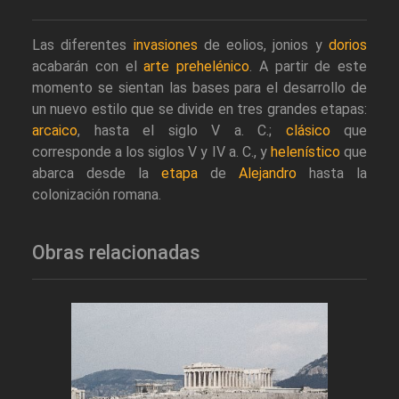
Las diferentes
invasiones
de eolios, jonios y
dorios
acabarán con el
arte prehelénico
. A partir de este
momento se sientan las bases para el desarrollo de
un nuevo estilo que se divide en tres grandes etapas:
arcaico
, hasta el siglo V a. C.;
clásico
que
corresponde a los siglos V y IV a. C., y
helenístico
que
abarca desde la
etapa
de
Alejandro
hasta la
colonización romana.
Obras relacionadas