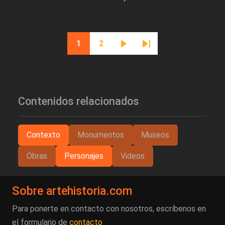
Paginación
1
2
Página actual
Página
Siguiente página
Última página
Contenidos relacionados
Contexto
Monumentos
Museos
Obras
Personajes
Videos
Sobre artehistoria.com
Para ponerte en contacto con nosotros, escríbenos en
el formulario de
contacto