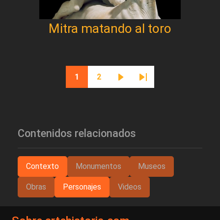
Mitra matando al toro
Paginación
1
2
Página actual
Página
Siguiente página
Última página
Contenidos relacionados
Contexto
Monumentos
Museos
Obras
Personajes
Videos