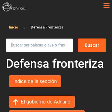
Pasar al contenido principal
Sobrescribir enlaces de ayuda a la 
Inicio
Defensa Fronteriza
Defensa fronteriza
Indice de la sección
El gobierno de Adriano