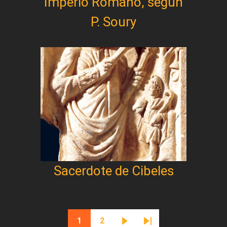
Imperio Romano, según
P. Soury
Sacerdote de Cibeles
Paginación
1
2
Página actual
Página
Siguiente página
Última página