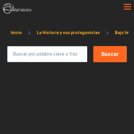
Pasar al contenido principal
Sobrescribir enlaces de ayuda a la 
Inicio
La Historia y sus protagonistas
Bajo Impe