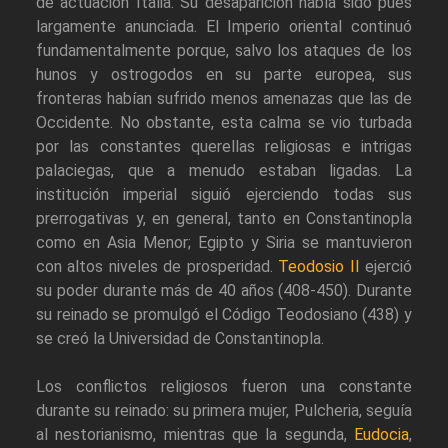
de actuación Italia. Su desaparición había sido pues
largamente anunciada. El Imperio oriental continuó
fundamentalmente porque, salvo los ataques de los
hunos y ostrogodos en su parte europea, sus
fronteras habían sufrido menos amenazas que las de
Occidente. No obstante, esta calma se vio turbada
por las constantes querellas religiosas e intrigas
palaciegas, que a menudo estaban ligadas. La
institución imperial siguió ejerciendo todas sus
prerrogativas y, en general, tanto en Constantinopla
como en Asia Menor; Egipto y Siria se mantuvieron
con altos niveles de prosperidad.
Teodosio II
ejerció
su poder durante más de 40 años (408-450). Durante
su reinado se promulgó el Código Teodosiano (438) y
se creó la Universidad de Constantinopla.
Los conflictos religiosos fueron una constante
durante su reinado: su primera mujer, Pulcheria, seguía
al nestorianismo, mientras que la segunda,
Eudocia
,