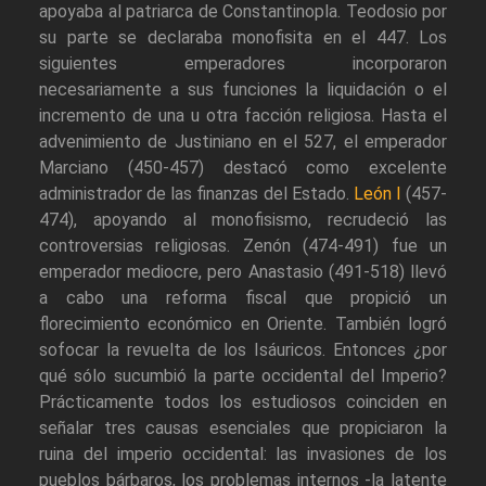
apoyaba al patriarca de Constantinopla. Teodosio por
su parte se declaraba monofisita en el 447. Los
siguientes emperadores incorporaron
necesariamente a sus funciones la liquidación o el
incremento de una u otra facción religiosa. Hasta el
advenimiento de Justiniano en el 527, el emperador
Marciano (450-457) destacó como excelente
administrador de las finanzas del Estado.
León I
(457-
474), apoyando al monofisismo, recrudeció las
controversias religiosas. Zenón (474-491) fue un
emperador mediocre, pero Anastasio (491-518) llevó
a cabo una reforma fiscal que propició un
florecimiento económico en Oriente. También logró
sofocar la revuelta de los Isáuricos. Entonces ¿por
qué sólo sucumbió la parte occidental del Imperio?
Prácticamente todos los estudiosos coinciden en
señalar tres causas esenciales que propiciaron la
ruina del imperio occidental: las invasiones de los
pueblos bárbaros, los problemas internos -la latente