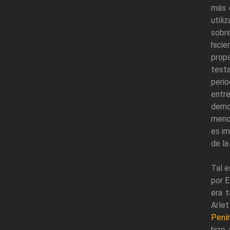
más 
utili
sobre
hicie
prop
testa
perio
entr
demo
menci
es im
de la
Tal e
por E
era 
Arle
Penín
hizo 