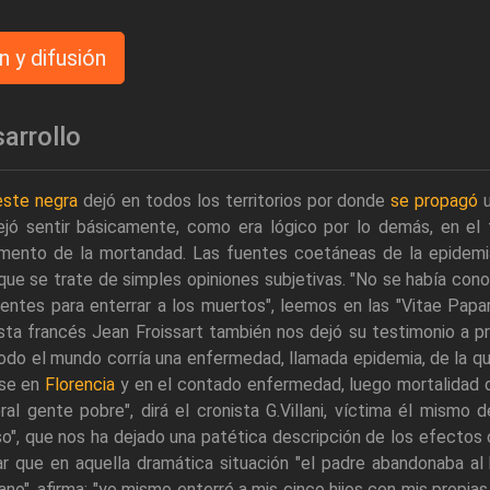
n y difusión
arrollo
este negra
dejó en todos los territorios por donde
se propagó
u
ejó sentir básicamente, como era lógico por lo demás, en el 
emento de la mortandad. Las fuentes coetáneas de la epidemi
ue se trate de simples opiniones subjetivas. "No se había con
ientes para enterrar a los muertos", leemos en las "Vitae Papar
sta francés Jean Froissart también nos dejó su testimonio a p
odo el mundo corría una enfermedad, llamada epidemia, de la q
rse en
Florencia
y en el contado enfermedad, luego mortalidad d
ral gente pobre", dirá el cronista G.Villani, víctima él mismo d
o", que nos ha dejado una patética descripción de los efectos
ar que en aquella dramática situación "el padre abandonaba al 
no", afirma: "yo mismo enterré a mis cinco hijos con mis propi