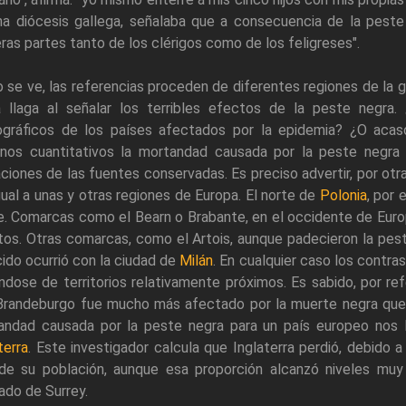
na diócesis gallega, señalaba que a consecuencia de la peste 
ras partes tanto de los clérigos como de los feligreses".
se ve, las referencias proceden de diferentes regiones de la 
a llaga al señalar los terribles efectos de la peste negra.
gráficos de los países afectados por la epidemia? ¿O acaso
inos cuantitativos la mortandad causada por la peste negra
aciones de las fuentes conservadas. Es preciso advertir, por o
ual a unas y otras regiones de Europa. El norte de
Polonia
, por
. Comarcas como el Bearn o Brabante, en el occidente de Euro
os. Otras comarcas, como el Artois, aunque padecieron la pest
ido ocurrió con la ciudad de
Milán
. En cualquier caso los contra
ndose de territorios relativamente próximos. Es sabido, por re
Brandeburgo fue mucho más afectado por la muerte negra que F
andad causada por la peste negra para un país europeo nos la
terra
. Este investigador calcula que Inglaterra perdió, debido a
de su población, aunque esa proporción alcanzó niveles muy
ado de Surrey.