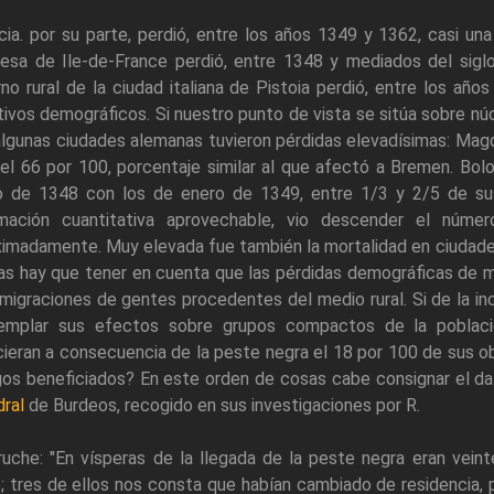
ia. por su parte, perdió, entre los años 1349 y 1362, casi una
cesa de Ile-de-France perdió, entre 1348 y mediados del siglo
no rural de la ciudad italiana de Pistoia perdió, entre los añ
ivos demográficos. Si nuestro punto de vista se sitúa sobre 
lgunas ciudades alemanas tuvieron pérdidas elevadísimas: Magd
el 66 por 100, porcentaje similar al que afectó a Bremen. Bolo
o de 1348 con los de enero de 1349, entre 1/3 y 2/5 de sus
rmación cuantitativa aprovechable, vio descender el núm
ximadamente. Muy elevada fue también la mortalidad en ciudade
as hay que tener en cuenta que las pérdidas demográficas de 
nmigraciones de gentes procedentes del medio rural. Si de la in
emplar sus efectos sobre grupos compactos de la población
ieran a consecuencia de la peste negra el 18 por 100 de sus ob
gos beneficiados? En este orden de cosas cabe consignar el da
ral
de Burdeos, recogido en sus investigaciones por R.
ruche: "En vísperas de la llegada de la peste negra eran vein
; tres de ellos nos consta que habían cambiado de residencia, 