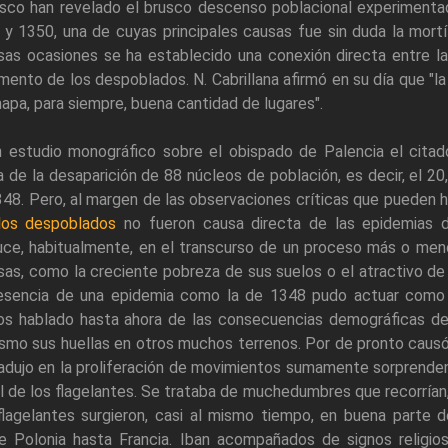
asco han revelado el brusco descenso poblacional experimentad
 y 1350, una de cuyas principales causas fue sin duda la mort
sas ocasiones se ha establecido una conexión directa entre la
mento de los despoblados. N. Cabrillana afirmó en su día que "l
apa, para siempre, buena cantidad de lugares".
n estudio monográfico sobre el obispado de Palencia el citad
 de la desaparición de 88 núcleos de población, es decir, el 20
48. Pero, al margen de las observaciones críticas que pueden h
los despoblados
no fueron causa directa de las epidemias 
uce, habitualmente, en el transcurso de un proceso más o meno
sas, como la creciente pobreza de sus suelos o el atractivo de
resencia de una epidemia como la de 1348 pudo actuar como 
s hablado hasta ahora de las consecuencias demográficas de 
ismo sus huellas en otros muchos terrenos. Por de pronto cau
adujo en la proliferación de movimientos sumamente sorprendent
l de los flagelantes. Se trataba de muchedumbres que recorrían,
flagelantes surgieron, casi al mismo tiempo, en buena parte
e Polonia hasta Francia. Iban acompañados de signos religio