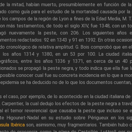
de la mitad, habían muerto, presumiblemente en función de la 
zado como guía para el estudio de la mortandad causada por l
 los campos de la región de Lyon a fines de la Edad Media, M. 
ron más testamentos, de todo el siglo XIV, fue 1348, con un to
agó nuevamente la peste, con 206. Los siguientes años e
mentos redactados: 92 en 1343 y 91 en 1392. En otras ocasion
do cronológico de relativa amplitud. G. Bois comprobó que en e
e los años 1314 y 1380, en un 53 por 100. La ciudad itali
gráficos, entre los años 1336 y 1371, en cerca de un 40 p
onados se propagó la peste negra, y todo indica que ella fue la
posible conocer cual fue su concreta incidencia en lo que a mor
 epidemia se ha deducido no de lo que los documentos cuentan, s
s el caso, por ejemplo, de lo acontecido en la ciudad italiana d
. Carpentier, la cual dedujo los efectos de la peste negra a travé
tal el temor reverencial que causaba la peste que incluso se
tte Higounet-Nadal en su estudio sobre Périgueux en los s
sula Ibérica
son, asimismo, muy fragmentarios. También hubo c
acto de presencia, como la plana de Castellón. Luttrell, por 