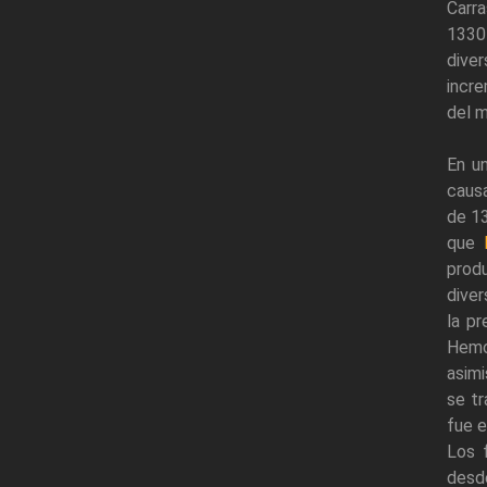
Carr
1330
diver
incre
del m
En u
causa
de 13
que
prod
diver
la p
Hemo
asim
se tr
fue e
Los 
desd