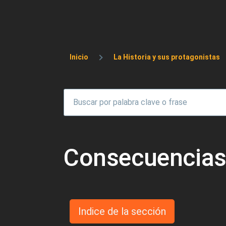
Sobrescribir enlaces 
Inicio
La Historia y sus protagonistas
Consecuencias 
Indice de la sección