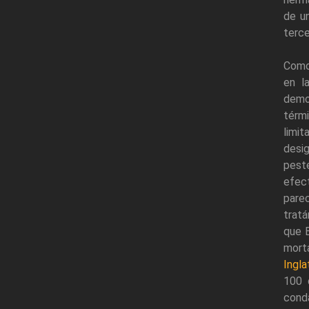
de u
terce
Como 
en l
demo
térm
limit
desig
peste
efect
parec
tratá
que 
mort
Ingla
100 
cond