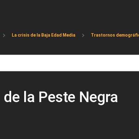
de ayuda a la navegación
La crisis de la Baja Edad Media
Trastornos demográfi
de la Peste Negra