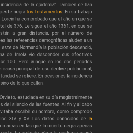
incidencia de la epidemia". También se han
a peste negra
los testamentos
. En su trabajo
T. Lorcin ha comprobado que el año en que se
tal de 376. Le sigue el año 1361, en que se
stán a gran distancia, por el número de
es las referencias demográficas aluden a un
l este de Normandía la población descendió,
ana de Imola vio descender sus efectivos
or 100. Pero aunque en los dos periodos
 causa principal de ese declive poblacional,
tandad se refiere. En ocasiones la incidencia
ino de lo que callan.
e Orvieto, estudiada en su día magistralmente
s del silencio de las fuentes. Al fin y al cabo
 evitaba escribir su nombre, como comprobó
iglos XIV y XV. Los datos conocidos de
la
omarcas en las que la muerte negra apenas
su parte, ha probado cómo la epidemia causó