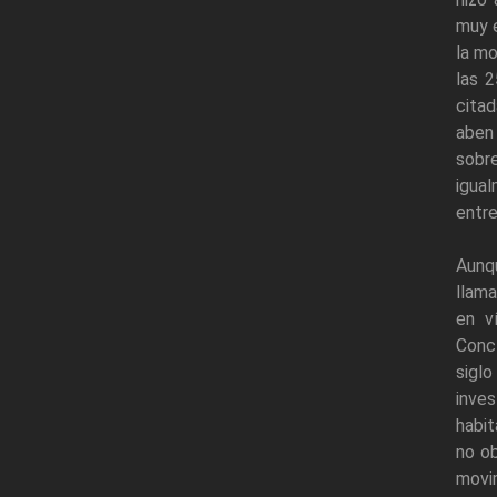
muy e
la mo
las 2
citad
aben
sobr
igua
entre
Aunqu
llama
en v
Concl
sigl
inves
habit
no ob
movim