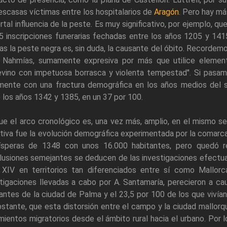
scasas víctimas entre los hospitalarios de
Aragón
. Pero hay má
rtal influencia de la peste. Es muy significativo, por ejemplo, 
5 inscripciones funerarias fechadas entre los años 1205 y 141
as la peste negra es, sin duda, la causante del óbito. Recordemo
 Nahmías, sumamente expresiva por más que utilice element
evino con impetuosa borrasca y violenta tempestad". Si pasam
lmente con una fractura demográfica en los años medios del si
 los años 1342 y 1385, en un 37 por 100.
e el arco cronológico es, una vez más, amplio, en el mismo se 
tiva fue la evolución demográfica experimentada por la comarca 
ísperas de 1348 con unos 16.000 habitantes, pero quedó r
usiones semejantes se deducen de las investigaciones efectuad
o XIV en territorios tan diferenciados entre sí como Mallorc
tigaciones llevadas a cabo por A. Santamaría, perecieron a ca
antes de la ciudad de Palma y el 23,5 por 100 de los que vivían e
stante, que esta distorsión entre el campo y la ciudad mallorq
ientos migratorios desde el ámbito rural hacia el urbano. Por l