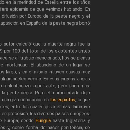
o en la merindad de Estella entre los años
ífera epidemia de que venimos hablando. En
 difusión por Europa de la peste negra y el
a aparición en España de la peste negra borró
o autor calculó que la muerte negra fue la
,9 por 100 del total de los existentes antes
acerse al trabajo mencionado, hoy se piensa
de mortandad. El abandono de un lugar se
s largo, y en el mismo influyen causas muy
 algún núcleo vecino. En esas circunstancias
un aldabonazo importante, pero nada más.
la peste negra. Pero el morbo citado dejó
só una gran conmoción en
los espíritus
, lo que
es, entre los cuales quizá el más llamativo
 en procesión, los diversos países europeos.
 de Europa, desde
Hungría
hasta Inglaterra y
sos y, como forma de hacer penitencia, se