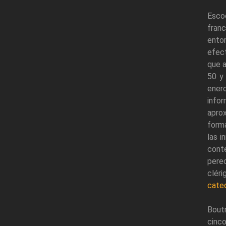
Escoc
fran
entor
efect
que a
50 y 
ener
info
apro
form
las i
cont
perec
cléri
cated
Bout
cinco