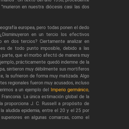
"murieron en nuestra diócesis casi las dos
geografía europea, pero todas ponen el dedo
 ¿Disminuyeron en un tercio los efectivos
 en dos tercios? Ciertamente analizar en
 es de todo punto imposible, debido a las
tra parte, que el morbo afectó de manera muy
 ejemplo, prácticamente quedó indemne de la
pa, sintieron muy débilmente sus mortíferos
e, la sufrieron de forma muy matizada. Algo
stes regionales fueron muy acusados, incluso
ferirnos a un ejemplo del
Imperio germánico
,
ranconia. La única estimación global de la
 proporciona J. C. Russell a propósito de
 la aludida epidemia, entre el 20 y el 25 por
 superiores en algunas comarcas, como el