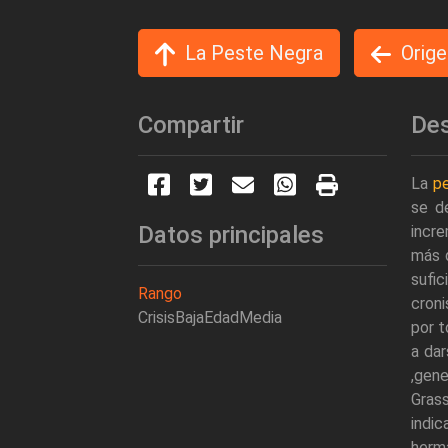
La Peste Negra
Orige
Compartir
Des
La
p
se d
Datos principales
incr
más q
sufic
Rango
croni
CrisisBajaEdadMedia
por t
a da
,gene
Grass
indic
herma