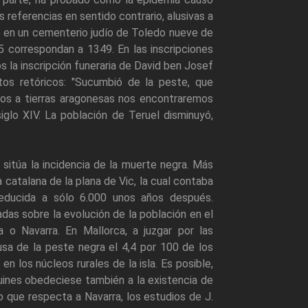
s referencias en sentido contrario, alusivas a
que en un cementerio judío de Toledo nueve de
5 correspondan a 1349. En las inscripciones
s la inscripción funeraria de David ben Josef
os retóricos: "Sucumbió de la peste, que
os a tierras aragonesas nos encontraremos
glo XIV. La población de Teruel disminuyó,
sitúa la incidencia de la muerte negra. Más
catalana de la plana de Vic, la cual contaba
educida a sólo 6.000 unos años después.
as sobre la evolución de la población en el
a o Navarra. En Mallorca, a juzgar por las
usa de la peste negra el 4,4 por 100 de los
n los núcleos rurales de la isla. Es posible,
uines obedeciese también a la existencia de
o que respecta a Navarra, los estudios de J.