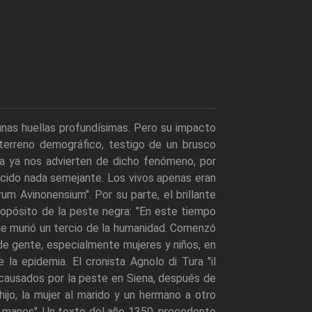
nas huellas profundísimas. Pero su impacto
terreno demográfico, testigo de un brusco
a ya nos advierten de dicho fenómeno, por
ocido nada semejante. Los vivos apenas eran
um Avinonensium". Por su parte, el brillante
ropósito de la peste negra: "En este tiempo
ue murió un tercio de la humanidad. Comenzó
e gente, especialmente mujeres y niños, en
e la epidemia. El cronista Agnolo di Tura "il
 causados por la peste en Siena, después de
hijo, la mujer al marido y un hermano a otro
as manos". Un texto del año 1350, procedente