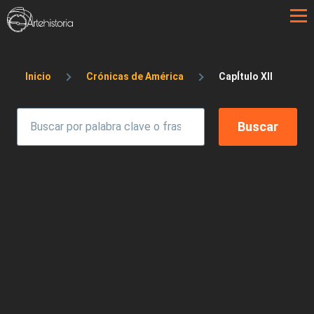
Pasar al contenido principal
Sobrescribir enlaces de ayuda a la 
Inicio
Crónicas de América
CapÍtulo XII