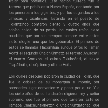
traían para poblarlos. Esta nación tulteca fue la
tercera que pobló esta Nueva España, contando por
los primeros a los gigantes, y por los segundos a los
ulmecas y xicalancas. Estando en el puesto de
Tolantzinco contaron ciento y cuatro años que
habían salido de su patria; los cuales traían siete
caudillos, que por sus tiempos siempre entre estos
siete elegían uno que los gobernaba. El primero de
estos se llamaba Tlacomihua, aunque otros lo llaman
Acatl; el segundo Chalchiúhmatz; el tercero Ahuécatl;
el cuarto Coatzon; el quinto Tziuhcóatl; el sexto
Tlapálhuitz; el séptimo y último Huitz.
Los cuales después poblaron la ciudad de Tolan, que
fue la cabeza de su monarquía e imperio, por
parecerles lugar conveniente y pasar por el río. Y a
los siete años de su fundación eligieron rey y señor
supremo, que fue el primero que tuvieron. Este se
llamaba Chalchiuhtlanetzin o Chalchiuhtlatónac, que