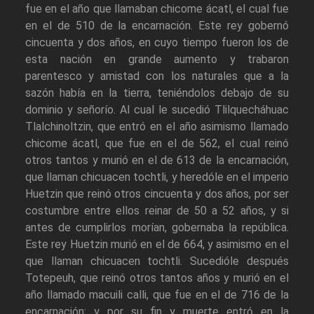
fue en el año que llamaban chicome ácatl, el cual fue
en el de 510 de la encarnación. Este rey gobernó
cincuenta y dos años, en cuyo tiempo fueron los de
esta nación en grande aumento y trabaron
parentesco y amistad con los naturales que a la
sazón había en la tierra, teniéndolos debajo de su
dominio y señorío. Al cual le sucedió Tlilquecháhuac
Tlalchinoltzin, que entró en el año asimismo llamado
chicome ácatl, que fue en el de 562, el cual reinó
otros tantos y murió en el de 613 de la encarnación,
que llaman chicuacen tochtli, y heredóle en el imperio
Huetzin que reinó otros cincuenta y dos años, por ser
costumbre entre ellos reinar de 50 a 52 años, y si
antes de cumplirlos morían, gobernaba la república.
Este rey Huetzin murió en el de 664, y asimismo en el
que llaman chicuacen tochtli. Sucedióle después
Totepeuh, que reinó otros tantos años y murió en el
año llamado macuili calli, que fue en el de 716 de la
encarnación; y por su fin y muerte entró en la