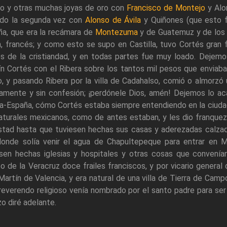
ro y otras muchas joyas de oro con
Francisco de Montejo
y Alo
ado la segunda vez con
Alonso de Ávila
y Quiñones (que esto f
ña, que era la recámara de
Montezuma
y de Guatemuz y de los 
n, francés; y como esto se supo en Castilla, tuvo Cortés gran
es de la cristiandad, y en todas partes fue muy loado. Dejemo
n Cortés con el Ribera sobre los tantos mil pesos que enviaba
o, y pasando Ribera por la villa de Cadahalso, comió o almorzó
amente y sin confesión; ¡perdónele Dios, amén! Dejemos lo aca
a-España, cómo Cortés estaba siempre entendiendo en la ciuda
aturales mexicanos, como de antes estaban, y les dio franquez
stad hasta que tuviesen hechas sus casas y aderezadas calzada
donde solía venir el agua de Chapultepeque para entrar en M
sen hechas iglesias y hospitales y otras cosas que convenían
o de la Veracruz doce frailes franciscos, y por vicario general
Martín de Valencia, y era natural de una villa de Tierra de Cam
everendo religioso venía nombrado por el santo padre para ser v
zo diré adelante.