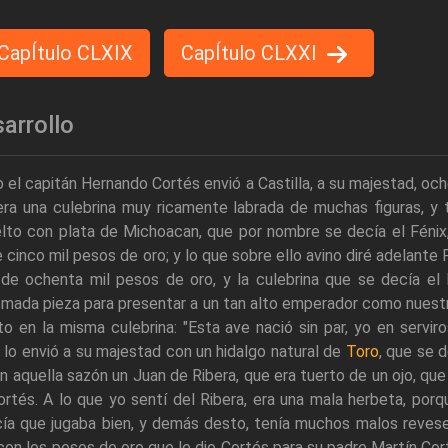
CapÍtulo CLXIX
CapÍtulo CLXXI
arrollo
el capitán Hernando Cortés envió a Castilla, a su majestad, ochen
ra una culebrina muy ricamente labrada de muchas figuras, y to
lto con plata de Michoacan, que por nombre se decía el Fénix,
 cinco mil pesos de oro; y lo que sobre ello avino diré adelan
de ochenta mil pesos de oro, y la culebrina que se decía el 
mada pieza para presentar a un tan alto emperador como nuestro
to en la misma culebrina: "Esta ave nació sin par, yo en servir
lo envió a su majestad con un hidalgo natural de
Toro
, que se 
n aquella sazón un Juan de Ribera, que era tuerto de un ojo, que 
rtés. A lo que yo sentí del Ribera, era una mala herbeta, po
ía que jugaba bien, y demás desto, tenía muchos malos reveses;
con los pesos de oro que le dio Cortés para su padre Martín Cort