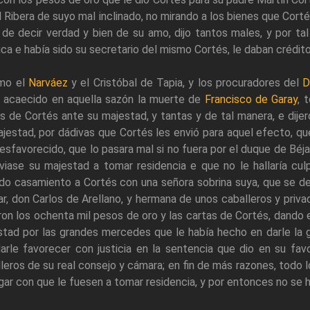
l Ribera de suyo mal inclinado, no mirando a los bienes que Cor
 de decir verdad y bien de su amo, dijo tantos males, y por ta
ica e había sido su secretario del mismo Cortés, le daban crédito
mo el
Narváez
y el Cristóbal de Tapia, y los procuradores del
D
a acaecido en aquella sazón la muerte de
Francisco de Garay
, 
s de Cortés ante su majestad, y tantas y de tal manera, e dije
jestad, por dádivas que Cortés les envió para aquel efecto, qu
esfavorecido, que lo pasara mal si no fuera por el duque de Béjar
viase su majestad a tomar residencia e que no le hallaría cu
do casamiento a Cortés con una señora sobrina suya, que se de
ar, don Carlos de Arellano, y hermana de unos caballeros y pri
ron los ochenta mil pesos de oro y las cartas de Cortés, dando 
stad por las grandes mercedes que le había hecho en darle la
arle favorecer con justicia en la sentencia que dio en su fav
leros de su real consejo y cámara; en fin de más razones, todo 
ar con que le fuesen a tomar residencia, y por entonces no se h