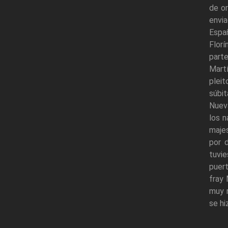
de o
envi
Espa
Florí
part
Martí
pleit
súbit
Nuev
los n
maje
por 
tuvie
puert
fray 
muy r
se hi