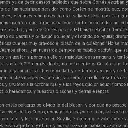
emos ya de decir destos nublados que sobre Cortés estaban ya
ero de tan sublimado servidor como Cortés se mostró; que, co
eses, y condes y hombres de gran valía se tenían por tan gra
pensamientos que otros caballeros tanto como ellos no hubi
rar del tiro, y aun de Cortés porque tal blasón escribió. Tambi
ante de Castilla y el duque de Béjar y el conde de Aguilar, dije
áticas que era muy bravoso el blasón de la culebrina: "No se ma
 Veamos ahora, ¿en nuestros tiempos ha habido capitán que ta
o sin gastar ni poner en ello su majestad cosa ninguna, y tan
tra santa fe? Y demás desto, no solamente el Cortés, sino lo
ron a ganar una tan fuerte ciudad, y de tantos vecinos y de ta
aga muchas mercedes; porque, si miramos en ello, nosotros de 
s y sirvieron a la coronal real y a los reyes que en aquel tiem
) lo heredamos, y nuestros blasones y tierras e rentas.
on estas palabras se olvidó lo del blasón; y por qué no pasase 
rancisco de los Cobos, comendador mayor de León, le hizo su ma
ron el oro, y lo fundieron en Sevilla, e dijeron que valió sobr
s envió aquel oro y el tiro, y las riquezas que había enviado la pr