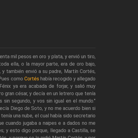
ta mil pesos en oro y plata, y envió un tiro,
da ella, o la mayor parte, era de oro bajo,
 y también envió a su padre, Martín Cortés,
te Pues como
Cortés
había recogido y allegado
Fénix ya era acabada de forjar, y salió muy
 gran césar, y decía en un letrero que tenía
os sin segundo, y vos sin igual en el mundo."
decía Diego de Soto, y no me acuerdo bien si
tenía una nube, el cual había sido secretario
rque cuando jugaba a naipes e a dados no me
 y esto digo porque, llegado a Castilla, se
és, y porque se lo pidió Martín Cortés, y por