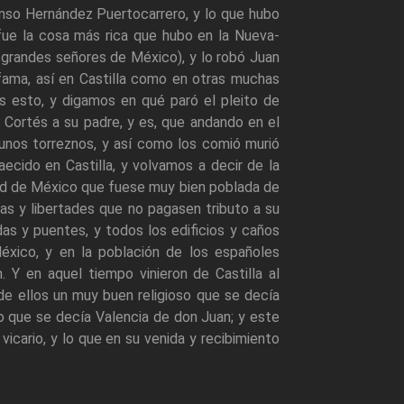
nso Hernández Puertocarrero, y lo que hubo
ue la cosa más rica que hubo en la Nueva-
grandes señores de México), y lo robó Juan
 fama, así en Castilla como en otras muchas
s esto, y digamos en qué paró el pleito de
 Cortés a su padre, y es, que andando en el
 unos torreznos, y así como los comió murió
ecido en Castilla, y volvamos a decir de la
d de México que fuese muy bien poblada de
as y libertades que no pagasen tributo a su
s y puentes, y todos los edificios y caños
éxico, y en la población de los españoles
. Y en aquel tiempo vinieron de Castilla al
 de ellos un muy buen religioso que se decía
po que se decía Valencia de don Juan; y este
icario, y lo que en su venida y recibimiento