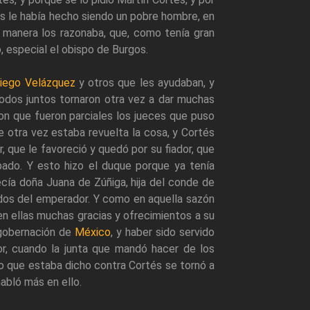
tés le había hecho siendo un pobre hombre, en
l manera los razonaba, que, como tenía gran
, especial el obispo de Burgos.
iego Velázquez
y otros que les ayudaban, y
todos juntos tornaron otra vez a dar muchas
ron que fueron parciales los jueces que puso
e otra vez estaba revuelta la cosa, y Cortés
, que le favoreció y quedó por su fiador, que
lpado. Y esto hizo el duque porque ya tenía
cía doña Juana de Zúñiga, hija del conde de
vados del emperador. Y como en aquella sazón
en ellas muchas gracias y ofrecimientos a su
 gobernación de
México
, y haber sido servido
or, cuando la junta que mandó hacer de los
lo que estaba dicho contra Cortés se tornó a
abló más en ello.