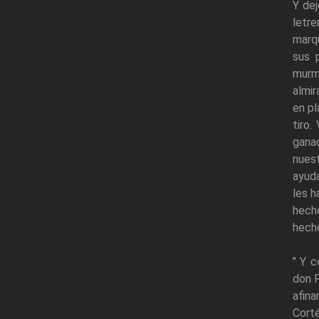
Y dej
letr
marqu
sus 
murmu
almir
en pl
tiro.
ganad
nues
ayuda
les h
hecho
hecho
" Y c
don F
afina
Corté