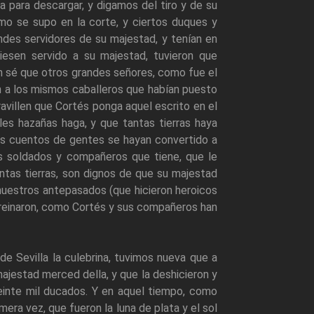
 para descargar, y digamos del tiro y de su
mo se supo en la corte, y ciertos duques y
ndes servidores de su majestad, y tenían en
esen servido a su majestad, tuvieron que
én sé que otros grandes señores, como fue el
ron a los mismos caballeros que habían puesto
ravillen que Cortés ponga aquel escrito en el
les hazañas haga, y que tantas tierras haya
tos cuentos de gentes se hayan convertido a
s soldados y compañeros que tiene, que le
ntas tierras, son dignos de que su majestad
nuestros antepasados (que hicieron heroicos
po reinaron, como Cortés y sus compañeros han
de Sevilla la culebrina, tuvimos nueva que a
jestad merced della, y que la deshicieron y
e veinte mil ducados. Y en aquel tiempo, como
imera vez, que fueron la luna de plata y el sol