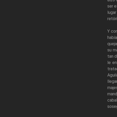
ser e
lugar
retór
Y co
habí
queja
su ma
tan d
le en
trata
Aguil
llega
maje
mand
cabal
soseg