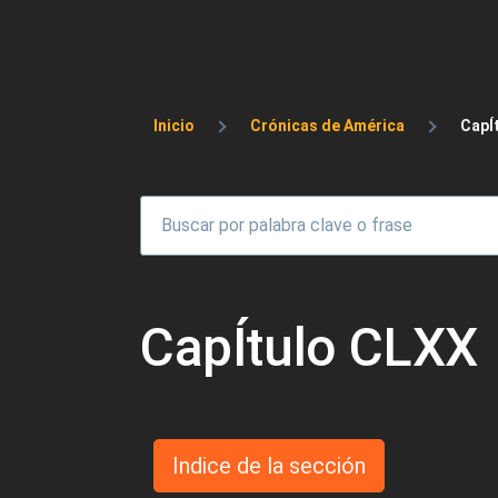
Sobrescribir enlaces 
Inicio
Crónicas de América
CapÍ
CapÍtulo CLXX
Indice de la sección