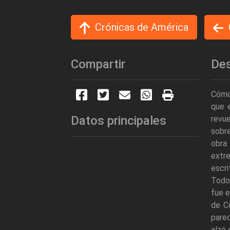
Crónicas de América
Compartir
Des
Cómo 
que e
Datos principales
revue
sobre
obra 
extre
escri
Todo 
fue e
de Co
parec
alzó 