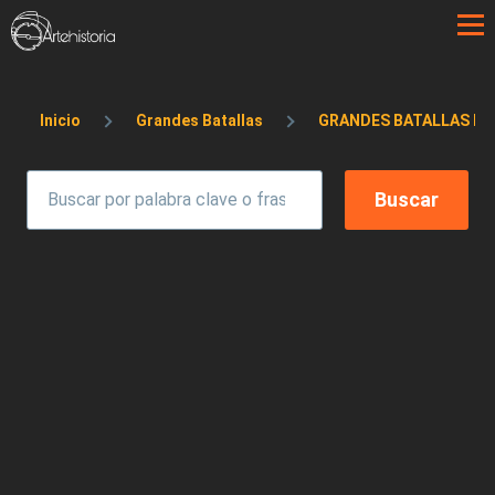
Pasar al contenido principal
Sobrescribir enlaces de ayuda a la 
Inicio
Grandes Batallas
GRANDES BATALLAS DE 