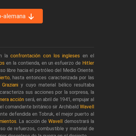
lo-alemana
en la
confrontación con los ingleses
en el
rps
en la contienda, en un esfuerzo de
Hitler
aso libre hacia el petróleo del Medio Oriente.
ierto
, hasta entonces caracterizada por las
r
Graziani
y cuyo material bélico resultaba
 caracteriza sus acciones por la sorpresa, la
mera acción
será, en abril de 1941, empujar al
el comandante británico sir Archibald
Wavell
nte defendida en Tobruk, el mejor puerto al
amientos
. La acción de
Wavell
demostrará la
so de refuerzos, combustible y material de
ior desenlace de la guerra en el desierto.