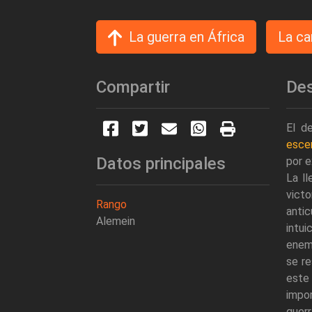
La guerra en África
La ca
Compartir
Des
El d
escen
Datos principales
por e
La l
victo
Rango
antic
Alemein
intui
enemi
se re
este 
impo
guerr