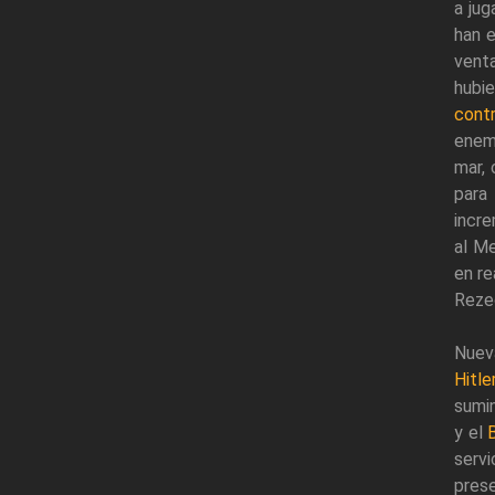
a jug
han 
venta
hubi
contr
enem
mar, 
para
incr
al Me
en re
Reze
Nuev
Hitle
sumin
y el
serv
prese