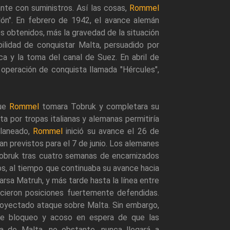
te con suministros. Así las cosas,
Rommel
ón". En febrero de 1942, el avance alemán
os obtenidos, más la gravedad de la situación
ilidad de conquistar Malta, persuadido por
ica y la toma del canal de Suez. En abril de
 operación de conquista llamada "Hércules",
que
Rommel
tomara Tobruk y completara su
a por tropas italianas y alemanas permitiría
planeado,
Rommel
inició su avance el 26 de
n previstos para el 7 de junio. Los alemanes
Tobruk tras cuatro semanas de encarnizados
os, al tiempo que continuaba su avance hacia
rsa Matruh, y más tarde hasta la línea entre
lecieron posiciones fuertemente defendidas.
royectado ataque sobre Malta. Sin embargo,
 de bloqueo y acoso en espera de que las
ma de Malta, no obstante, nunca llegará a