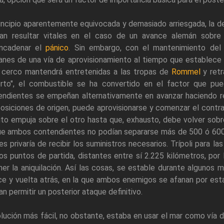
incipio aparentemente equivocada y demasiado arriesgada, la d
ían resultar vitales en el caso de un avance alemán sobre
ncadenar el
pánico
. Sin embargo, con el mantenimiento del 
nes de una vía de aprovisionamiento al tiempo que establece un
 cerco mantendrá entretenidas a las tropas de
Rommel
y retr
erto", el combustible se ha convertido en el factor que pued
endientes se empeñan alternativamente en avanzar haciendo re
osiciones de origen, puede aprovisionarse y comenzar el contra
ito empuja sobre el otro hasta que, exhausto, debe volver sobr
ue ambos contendientes no podían separarse más de 500 ó 600 
les privaría de recibir los suministros necesarios. Trípoli para la
os puntos de partida, distantes entre sí 2.225 kilómetros, po
er la aniquilación. Así las cosas, se estable durante algunos
ce y vuelta atrás, en la que ambos enemigos se afanan por est
n permitir un posterior ataque definitivo.
lución más fácil, no obstante, estaba en usar el mar como vía 