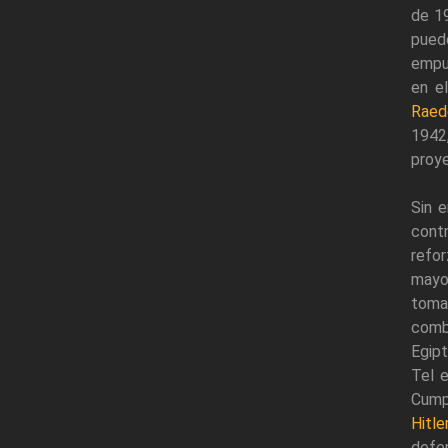
de 1
pued
empuj
en e
Raed
1942,
proy
Sin 
contr
refo
mayo,
toma
comba
Egipt
Tel e
Cumpl
Hitle
defe