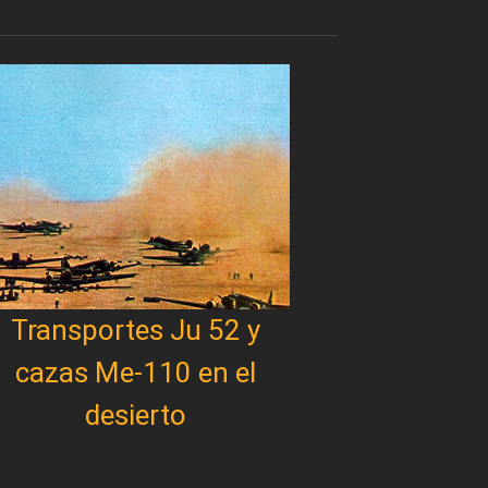
Transportes Ju 52 y
cazas Me-110 en el
desierto