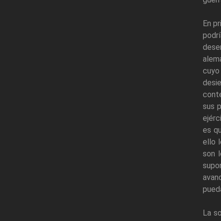
En pr
podr
dese
alema
cuyo
desi
cont
sus p
ejérc
es q
ello 
son l
supon
avan
pueda
La so