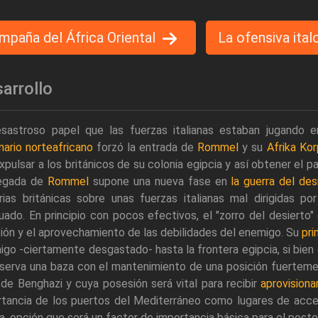
mpaña del África Oriental
La ofensiva ita
arrollo
esastroso papel que las fuerzas italianas estaban jugando 
ario norteafricano
forzó la entrada de
Rommel
y su
Afrika Ko
xpulsar a los británicos de su colonia egipcia y así obtener el p
legada de
Rommel
supone una nueva fase en
la guerra del des
rias británicas sobre unas fuerzas italianas mal dirigidas po
uado. En principio con pocos efectivos, el "zorro del desierto"
ción y el aprovechamiento de las debilidades del enemigo. Su
pri
go -ciertamente desgastado- hasta la frontera egipcia, si bien 
serva una baza con el mantenimiento de una posición fuerteme
de Benghazi y cuya posesión será vital para recibir
aprovision
rtancia de los puertos del Mediterráneo como lugares de acce
a, opción que será un factor de importancia básica para el poster