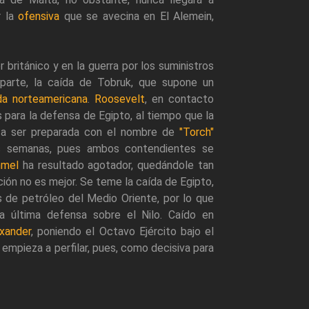
r la
ofensiva
que se avecina en El Alemein,
británico y en la guerra por los suministros
parte, la caída de Tobruk, que supone un
da norteamericana
.
Roosevelt
, en contacto
para la defensa de Egipto, al tiempo que la
 a ser preparada con el nombre de
"Torch"
ias semanas, pues ambos contendientes se
mel
ha resultado agotador, quedándole tan
ación no es mejor. Se teme la caída de Egipto,
os de petróleo del Medio Oriente, por lo que
a última defensa sobre el Nilo. Caído en
xander
, poniendo el Octavo Ejército bajo el
e empieza a perfilar, pues, como decisiva para