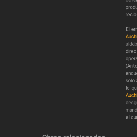
prod
recib
El er
Auch
alda
direc
oper
(Ant
encu
solo 
lo qu
Auch
desg
mand
el cu