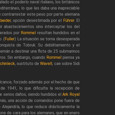
ilado el poderío naval italiano, los británicos
iterráneo, lo que les daba una inapreciable
e contrarrestar este peso por parte alemana
Raeder
, opción desestimada por el
Führer
. El
ir abastecimientos sino interceptar los del
perados por
Rommel
resultan hundidos en el
. (
Fuller
) La situación se torna desesperada
nquista de Tobruk. Su debilitamiento y el
emán a destinar una flota de 25 submarinos
stros. Sin embargo, cuando
Rommel
piensa ya
chinleck
, sustituto de
Wavell
, cae sobre Sidi
lcance, forzado además por el hecho de que
 1941, lo que dificulta la recepción de
fre serios daños, siendo hundidos el
Ark Royal
más, una acción de comandos pone fuera de
 Alejandría, lo que reduce drásticamente la
 pone de cara para los alemanes, que en enero