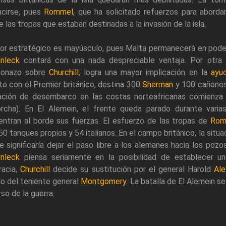
ucirse, pues
Rommel
, que ha solicitado refuerzos para aborda
e las tropas que estaban destinadas a la invasión de la isla.
ror estratégico es mayúsculo, pues Malta permanecerá en poder 
inleck
contará con una nada despreciable ventaja. Por otra 
bonazo sobre
Churchill
, logra una mayor implicación en la
ayu
to con el Premier británico, destina 300
Sherman
y 100 cañones 
ación de desembarco en las costas norteafricanas comienza
orcha). En El Alemein, el frente queda parado durante var
entran al borde sus fuerzas. El esfuerzo de las tropas de
Rom
50 tanques propios y 54 italianos. En el campo británico, la situ
e significaría dejar el paso libre a los alemanes hacia los poz
inleck
piensa seriamente en la posibilidad de establecer un
racia,
Churchill
decide su sustitución por el general Harold
Ale
o del teniente general
Montgomery
. La batalla de El Alemein s
rso de la guerra.