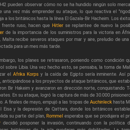
942 pueden observar cómo no se ha hundido ningún solo mercan
e una vez más emprender su ataque, lo que reactiva el "rigod
a a los británicos hasta la línea El Gazala-Bir Hacheim. Los éxit
l frente ruso, hacen que
Hitler
se replantee de nuevo la posib
er
de la importancia de los suministros para la victoria en Áfr
 Malta recibe severos ataques por mar y aire, preludio de una
ectada para un mes más tarde.
embargo, los planes se retrasaron, poniendo como condición 
ol sobre Libia. Una vez hecho esto, se pensaba, la toma de Malt
rzar el
Afrika Korps
y la caída de Egipto sería inminente. Así 
 anticipándose a los proyectos de ataque británicos, que estaba
ron Bir Hakeim y avanzaron en dirección norte, conquistando 
tes. En su ataque, logró la captura de más de 30.000 prisioner
o. A finales de mayo, empujó a las tropas de
Auchinleck
hasta Ma
l Eisa y la depresión de Qattara, donde los británicos estab
ida su parte del plan,
Rommel
esperaba que se produjera el p
r
decidió posponer la invasión, continuando con la política
nsas británicas de la isla quedaran más debilitadas. La to