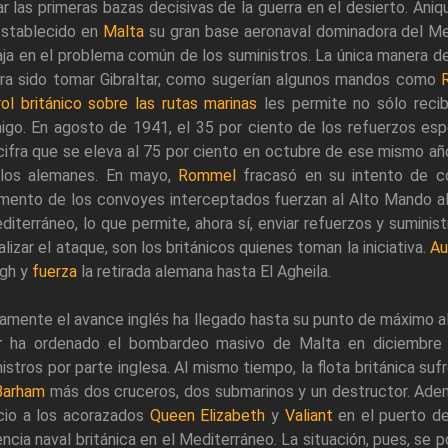
ar las primeras bazas decisivas de la guerra en el desierto. Aniqu
establecido en
Malta
su gran base aeronaval dominadora del Med
ja en el problema común de los suministros. La única manera d
era sido tomar Gibraltar, como sugerían algunos mandos como
ol británico sobre las rutas marinas
les permite no sólo recib
igo. En agosto de 1941, el 35 por ciento de los refuerzos es
cifra que se eleva al 75 por ciento en octubre de ese mismo año
 los alemanes. En mayo,
Rommel
fracasó en su intento de co
emento de los convoyes interceptados fuerzan al Alto Mando al
diterráneo, lo que permite, ahora sí, enviar refuerzos y sumini
alizar el ataque, son los británicos quienes toman la iniciativa.
Au
gh y
fuerza
la retirada alemana hasta El Agheila.
amente el avance inglés ha llegado hasta su punto de máximo a
r
ha ordenado el bombardeo masivo de Malta en diciembre de
istros por parte inglesa. Al mismo tiempo, la flota británica su
Barham
más dos cruceros, dos submarinos y un destructor. Ade
icio a los acorazados
Queen Elizabeth
y
Valiant
en el puerto de
ncia naval británica en el Mediterráneo. La situación, pues, se