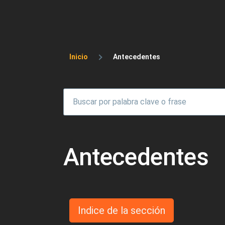
Sobrescribir enlaces 
Inicio
Antecedentes
Antecedentes
Indice de la sección