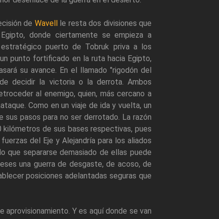
ecisión de
Wavell
le resta dos divisiones que
 Egipto, donde ciertamente se empieza a
estratégico puerto de Tobruk priva a los
 punto fortificado en la ruta hacia Egipto,
asará su avance. En el llamado "rigodón del
e decidir la victoria o la derrota. Ambos
troceder al enemigo, quien, más cercano a
ataque. Como en un viaje de ida y vuelta, un
e sus pasos para no ser derrotado. La razón
kilómetros de sus bases respectivas, pues
s fuerzas del Eje y Alejandría para los aliados
r lo que separarse demasiado de ellas puede
 meses una guerra de desgaste, de acoso, de
ablecer posiciones adelantadas seguras que
de aprovisionamiento. Y es aquí donde se van